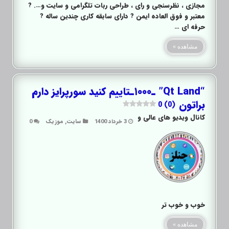
مجازی ، نظرسنجی و رای ، طراحی ربات تلگرامی و سایت و…. ?
معتبر و فوق العاده ایمن ? دارای سابقه کاری چندین ساله ?
حرفه ای …
مشاهده »
“Qt Land” ـ۱۰۰۰ـتاییم کنید سورپرایز دارم
براتون
0 (0)
کانال ویدیو های عالی و
3 خرداد 1400
سایت
,
موزیک
0
خوب و خوب تر
مشاهده »