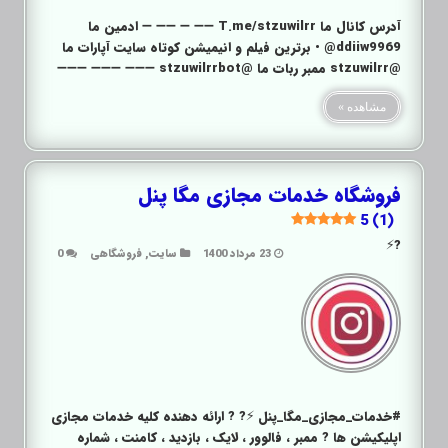
آدرس کانال ما T.me/stzuwilrr ➖➖ ➖ ➖➖ ➖ ادمین ما
ddiiw9969@ • برترین فیلم و انیمیشن کوتاه سایت آپارات ما
@stzuwilrr ممبر ربات ما @stzuwilrrbot ➖➖➖ ➖➖➖ ➖➖➖
مشاهده »
فروشگاه خدمات مجازی مگا پنل
5 (1)
?⚡️
23 مرداد 1400
سایت
,
فروشگاهی
0
#خدمات_مجازی_مگا_پنل ⚡️? ? ارائه دهنده کلیه خدمات مجازی
اپلیکیشن ها ? ممبر ، فالوور ، لایک ، بازدید ، کامنت ، شماره