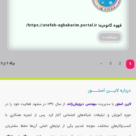
قهوه گانودرما https://atefeh-aghakarim.portal.ir/
مشاهده »
»
3
2
1
برگه 1 از 3