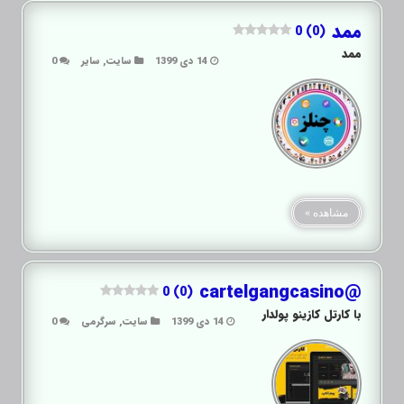
ممد
0 (0)
ممد
14 دی 1399
سایت
,
سایر
0
مشاهده »
@cartelgangcasino
0 (0)
با کارتل کازینو پولدار
14 دی 1399
سایت
,
سرگرمی
0