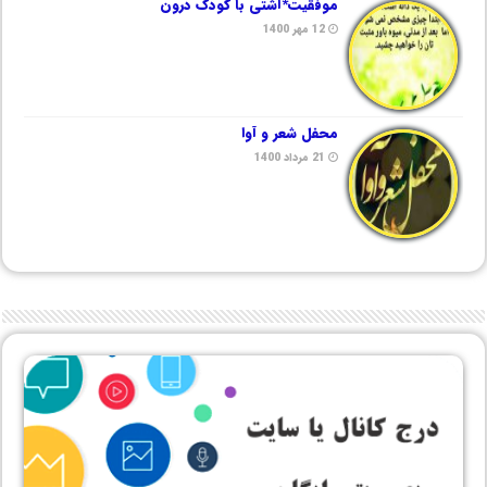
موفقیت*آشتی با کودک درون
12 مهر 1400
محفل شعر و آوا
21 مرداد 1400