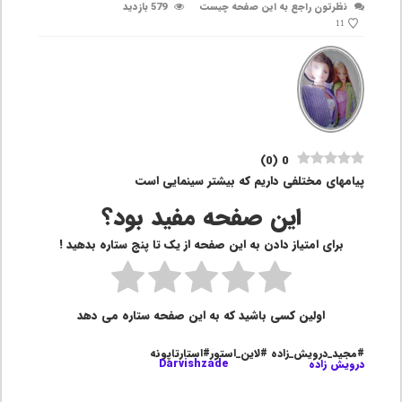
نظرتون راجع به این صفحه چیست
579 بازدید
11
)
0
(
0
پیامهای مختلفی داریم که بیشتر سینمایی است
این صفحه مفید بود؟
برای امتیاز دادن به این صفحه از یک تا پنج ستاره بدهید !
اولین کسی باشید که به این صفحه ستاره می دهد
#مجید_درویش_زاده #لاین_استور#استارتاپونه
درویش زاده
Darvishzade