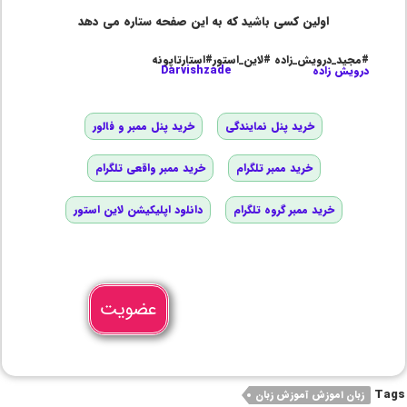
اولین کسی باشید که به این صفحه ستاره می دهد
#مجید_درویش_زاده #لاین_استور#استارتاپونه
درویش زاده
Darvishzade
خرید پنل نمایندگی
خرید پنل ممبر و فالور
خرید ممبر تلگرام
خرید ممبر واقعی تلگرام
خرید ممبر گروه تلگرام
دانلود اپلیکیشن لاین استور
عضویت
Tags
زبان اموزش آموزش زبان