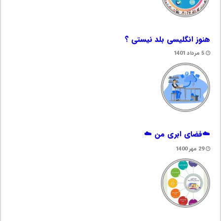
هنوز انگلیسی بلد نیستی ؟
5 مرداد 1401
☁️فضای ابری من ☁️
29 مهر 1400