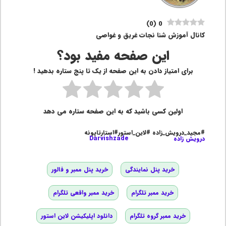
)
0
(
0
کانال آموزش شنا نجات غریق و غواصی
این صفحه مفید بود؟
برای امتیاز دادن به این صفحه از یک تا پنج ستاره بدهید !
اولین کسی باشید که به این صفحه ستاره می دهد
#مجید_درویش_زاده #لاین_استور#استارتاپونه
درویش زاده
Darvishzade
خرید پنل نمایندگی
خرید پنل ممبر و فالور
خرید ممبر تلگرام
خرید ممبر واقعی تلگرام
خرید ممبر گروه تلگرام
دانلود اپلیکیشن لاین استور