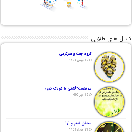
کانال های طلایی
گروه چت و سرگرمی
12 بهمن 1400
موفقیت*آشتی با کودک درون
12 مهر 1400
محفل شعر و آوا
21 مرداد 1400