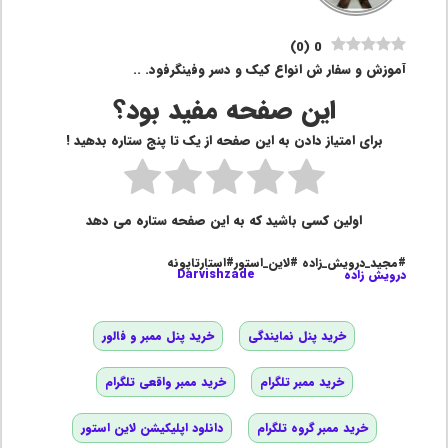
)
0
(
0
آموزش و سفار ش انواع کیک و دسر وفینگرفود. ..
این صفحه مفید بود؟
برای امتیاز دادن به این صفحه از یک تا پنج ستاره بدهید !
اولین کسی باشید که به این صفحه ستاره می دهد
#مجید_درویش_زاده #لاین_استور#استارتاپونه
درویش زاده
Darvishzade
خرید پنل نمایندگی
خرید پنل ممبر و فالور
خرید ممبر تلگرام
خرید ممبر واقعی تلگرام
خرید ممبر گروه تلگرام
دانلود اپلیکیشن لاین استور