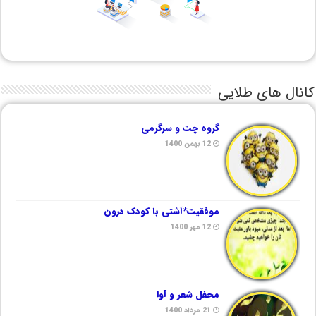
کانال های طلایی
گروه چت و سرگرمی
12 بهمن 1400
موفقیت*آشتی با کودک درون
12 مهر 1400
محفل شعر و آوا
21 مرداد 1400