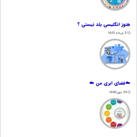
هنوز انگلیسی بلد نیستی ؟
5 مرداد 1401
☁️فضای ابری من ☁️
29 مهر 1400