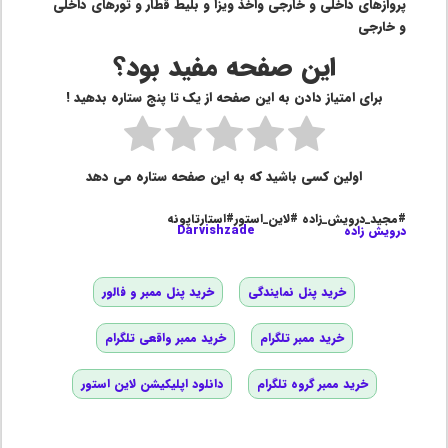
پروازهای داخلی و خارجی واخذ ویزا و بلیط قطار و تورهای داخلی
و خارجی
این صفحه مفید بود؟
برای امتیاز دادن به این صفحه از یک تا پنج ستاره بدهید !
اولین کسی باشید که به این صفحه ستاره می دهد
#مجید_درویش_زاده #لاین_استور#استارتاپونه
درویش زاده
Darvishzade
خرید پنل نمایندگی
خرید پنل ممبر و فالور
خرید ممبر تلگرام
خرید ممبر واقعی تلگرام
خرید ممبر گروه تلگرام
دانلود اپلیکیشن لاین استور