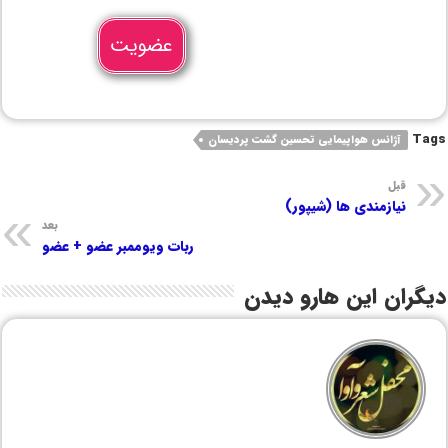
عضویت
Tags
آژانس هواپیمایی تحسین گشت پردیسان
قبل
نیازمندی ها (شیپور)
بعد
ربات ویوممبر عضو + عضو
دیگران این هارو دیدن