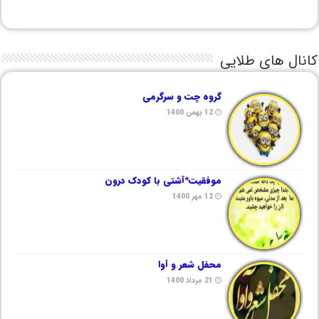
کانال های طلایی
گروه چت و سرگرمی
12 بهمن 1400
موفقیت*آشتی با کودک درون
12 مهر 1400
محفل شعر و آوا
21 مرداد 1400