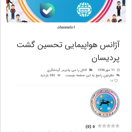
channels1
آژانس هواپیمایی تحسین گشت
پردیسان
11 مهر 1396
کانال را می پذیرم
,
گردشگری
نظرتون راجع به این صفحه چیست
383 بازدید
14
)
0
(
0