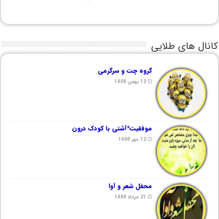
کانال های طلایی
گروه چت و سرگرمی
12 بهمن 1400
موفقیت*آشتی با کودک درون
12 مهر 1400
محفل شعر و آوا
21 مرداد 1400