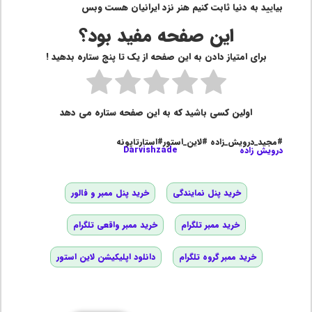
بیایید به دنیا ثابت کنیم هنر نزد ایرانیان هست وبس
این صفحه مفید بود؟
برای امتیاز دادن به این صفحه از یک تا پنج ستاره بدهید !
اولین کسی باشید که به این صفحه ستاره می دهد
#مجید_درویش_زاده #لاین_استور#استارتاپونه
درویش زاده
Darvishzade
خرید پنل نمایندگی
خرید پنل ممبر و فالور
خرید ممبر تلگرام
خرید ممبر واقعی تلگرام
خرید ممبر گروه تلگرام
دانلود اپلیکیشن لاین استور