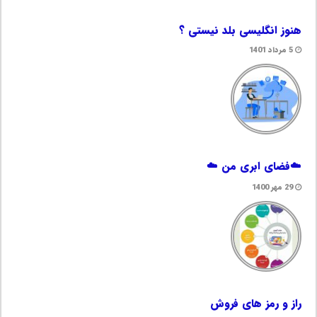
هنوز انگلیسی بلد نیستی ؟
5 مرداد 1401
☁️فضای ابری من ☁️
29 مهر 1400
راز و رمز های فروش