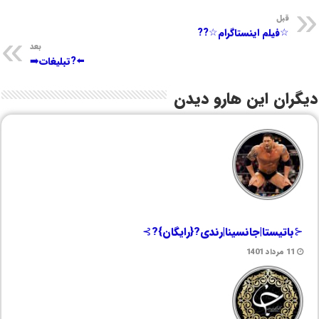
قبل
☆فیلم اینستاگرام☆??
بعد
⬅️?تبلیغات➡️
دیگران این هارو دیدن
⊰باتیستا|جانسینا|رندی?{رایگان}?⊱
11 مرداد 1401