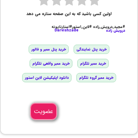
اولین کسی باشید که به این صفحه ستاره می دهد
#مجید_درویش_زاده #لاین_استور#استارتاپونه
درویش زاده
Darvishzade
خرید پنل نمایندگی
خرید پنل ممبر و فالور
خرید ممبر تلگرام
خرید ممبر واقعی تلگرام
خرید ممبر گروه تلگرام
دانلود اپلیکیشن لاین استور
عضویت