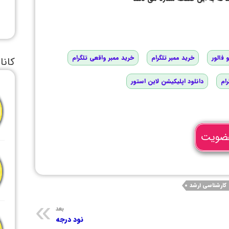
 فالور
خرید ممبر تلگرام
خرید ممبر واقعی تلگرام
کانا
رام
دانلود اپلیکیشن لاین استور
ضویت
کارشناسی ارشد
بعد
نود درجه