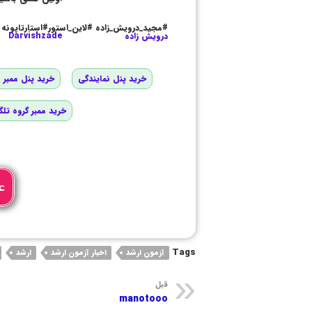
#مجید_درویش_زاده #لاین_استور#استارتاپونه
درویش زاده
Darvishzade
خرید پنل نمایندگی
خرید پنل ممبر و
خرید ممبر گروه تلگ
ع
Tags
آزمون ارشد
اخبار آزمون ارشد
ارشد
قبل
manotooo