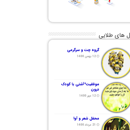
ل های طلایی
گروه چت و سرگرمی
12 بهمن 1400
موفقیت*آشتی با کودک
درون
12 مهر 1400
محفل شعر و آوا
21 مرداد 1400