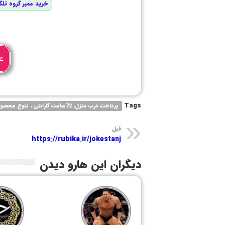
خرید ممبر گروه تلگ
ع
Tags
پرداخت درب منزل، 72ساعت گارانتی ، تنوع محصولات ، دارای نماد اعتماد الکترونیکی ، پرداخت درب منزل
قبل
https://rubika.ir/jokestanj
دیگران این هارو دیدن