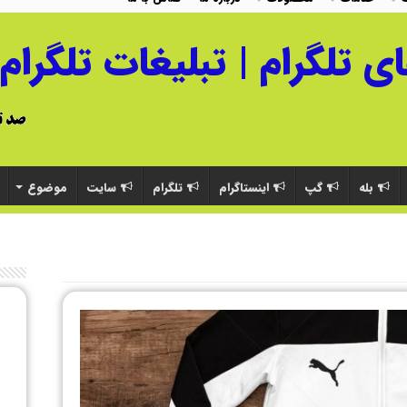
بله
گپ
اینستاگرام
تلگرام
سایت
موضوع