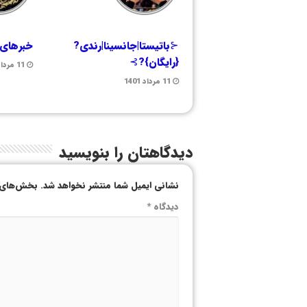
⊰باتیستا|جانسینا|رندی?
خبرهای 
{رایگان}?⊱
11 مرداد 1401
11 مرداد 1401
دیدگاهتان را بنویسید
نشانی ایمیل شما منتشر نخواهد شد.
بخش‌های م
دیدگاه
*