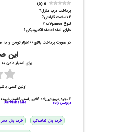
)
0
(
0
پرداخت درب منزل?
۷۲ساعت گارانتی?
تنوع محصولات ?
دارای نماد اعتماد الکترونیکی?
در صورت پرداخت بالای۱۰۰هزار تومن و به صورت آنلاین ? ارسال رایگان ?
این صف
برای امتیاز دادن به
اولین کسی باشی
#مجید_درویش_زاده #لاین_استور#استارتاپونه
درویش زاده
Darvishzade
خرید پنل نمایندگی
خرید پنل ممبر و