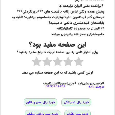
)
0
(
0
‍ ?ارزانکده نفس?ارزان ترازهمه جا
پخش عمده وتکی لباس زنانه باقیمت های ???باورنکردنی???
دوستان گلم قیمتامون عالیه?وکیفیت جنسامونم بینظیره?کافیه یه
بارامتحان کنیدمشتری دائمی مامیشید?
???ارسال به محدوده کاملارایگانه
خانوماهرکی عضونشه پشیمون میشه
این صفحه مفید بود؟
برای امتیاز دادن به این صفحه از یک تا پنج ستاره بدهید !
اولین کسی باشید که به این صفحه ستاره می دهد
#مجید_درویش_زاده #لاین_استور#استارتاپونه
درویش زاده
Darvishzade
خرید پنل نمایندگی
خرید پنل ممبر و فالور
خرید ممبر تلگرام
خرید ممبر واقعی تلگرام