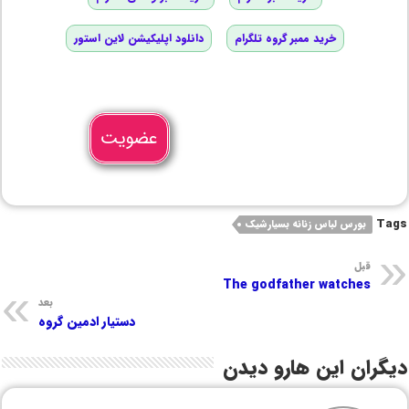
خرید ممبر گروه تلگرام
دانلود اپلیکیشن لاین استور
عضویت
Tags
بورس لباس زنانه بسیارشیک
قبل
The godfather watches
بعد
دستیار ادمین گروه
دیگران این هارو دیدن