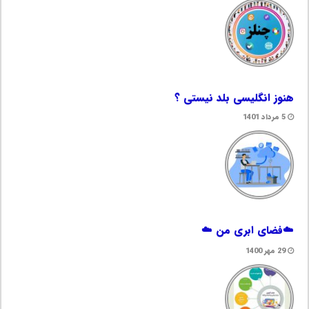
هنوز انگلیسی بلد نیستی ؟
5 مرداد 1401
☁️فضای ابری من ☁️
29 مهر 1400