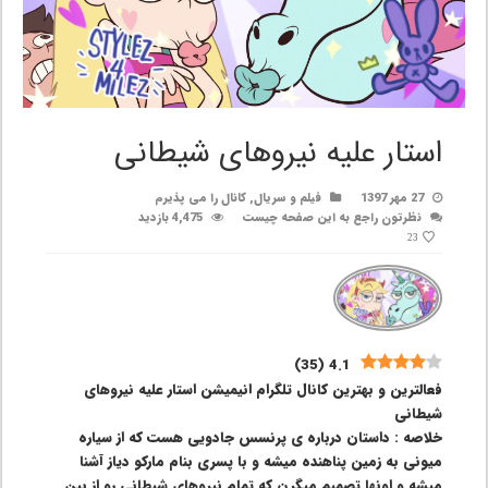
استار علیه نیروهای شیطانی
27 مهر 1397
فیلم و سریال
,
کانال را می پذیرم
نظرتون راجع به این صفحه چیست
4,475 بازدید
23
)
35
(
4.1
فعالترین و بهترین کانال تلگرام انیمیشن استار علیه نیروهای
شیطانی
خلاصه : داستان درباره ی پرنسس جادویی هست که از سیاره
میونی به زمین پناهنده میشه و با پسری بنام مارکو دیاز آشنا
میشه و اونها تصمیم میگرن که تمام نیروهای شیطانی رو از بین