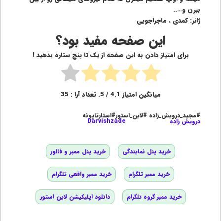
ببرن و…..
ژانر: کمدی ، ماجراجویی
این صفحه مفید بود؟
برای امتیاز دادن به این صفحه از یک تا پنج ستاره بدهید !
میانگین امتیاز
4.1
/ 5. تعداد آرا :
35
#مجید_درویش_زاده #لاین_استور#استارتاپونه
درویش زاده
Darvishzade
خرید پنل نمایندگی
خرید پنل ممبر و فالور
خرید ممبر تلگرام
خرید ممبر واقعی تلگرام
خرید ممبر گروه تلگرام
دانلود اپلیکیشن لاین استور