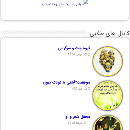
کانال های طلایی
گروه چت و سرگرمی
12 بهمن 1400
موفقیت*آشتی با کودک درون
12 مهر 1400
محفل شعر و آوا
21 مرداد 1400