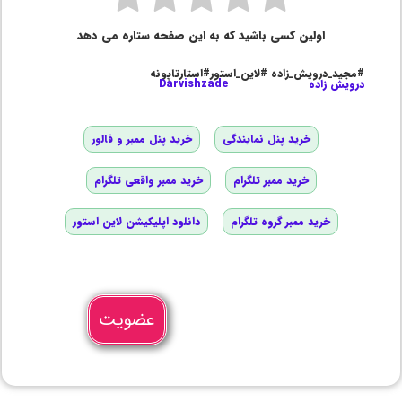
اولین کسی باشید که به این صفحه ستاره می دهد
#مجید_درویش_زاده #لاین_استور#استارتاپونه
درویش زاده
Darvishzade
خرید پنل نمایندگی
خرید پنل ممبر و فالور
خرید ممبر تلگرام
خرید ممبر واقعی تلگرام
خرید ممبر گروه تلگرام
دانلود اپلیکیشن لاین استور
عضویت