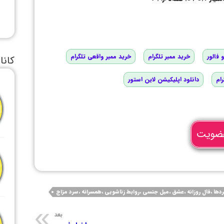
 فالور
خرید ممبر تلگرام
خرید ممبر واقعی تلگرام
کانا
رام
دانلود اپلیکیشن لاین استور
ضویت
ا ،فال روزانه ،عشق ،میل جنسی ،روابط زناشویی ،همسرانه ،سرد مزاج
بعد