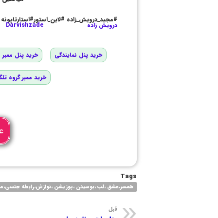
#مجید_درویش_زاده #لاین_استور#استارتاپونه
درویش زاده
Darvishzade
خرید پنل نمایندگی
خرید پنل ممبر و
خرید ممبر گروه تلگ
ع
Tags
همسر،عشق ،لب ،بوسیدن ،پوزیشن ،نوازش،رابطه جنسی،مرده
قبل