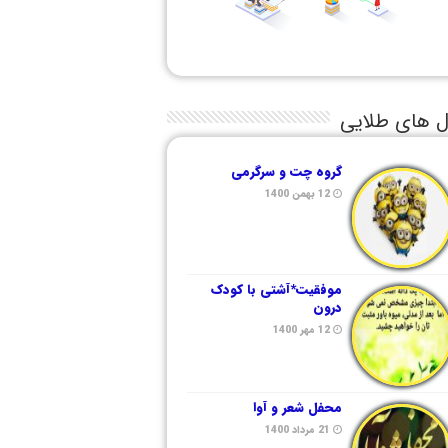
ل های طلایی
گروه چت و سرگرمی
12 بهمن 1400
موفقیت*آشتی با کودک
درون
12 مهر 1400
محفل شعر و آوا
21 مرداد 1400