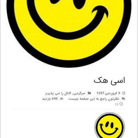
اسی هک
9 فروردین 1397
سرگرمی
,
کانال را می پذیرم
نظرتون راجع به این صفحه چیست
499 بازدید
11