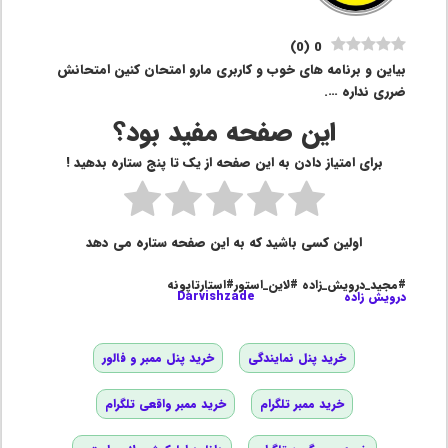
)
0
(
0
بیاین و برنامه های خوب و کاربری مارو امتحان کنین امتحانش
ضرری نداره ….
این صفحه مفید بود؟
برای امتیاز دادن به این صفحه از یک تا پنج ستاره بدهید !
اولین کسی باشید که به این صفحه ستاره می دهد
#مجید_درویش_زاده #لاین_استور#استارتاپونه
درویش زاده
Darvishzade
خرید پنل نمایندگی
خرید پنل ممبر و فالور
خرید ممبر تلگرام
خرید ممبر واقعی تلگرام