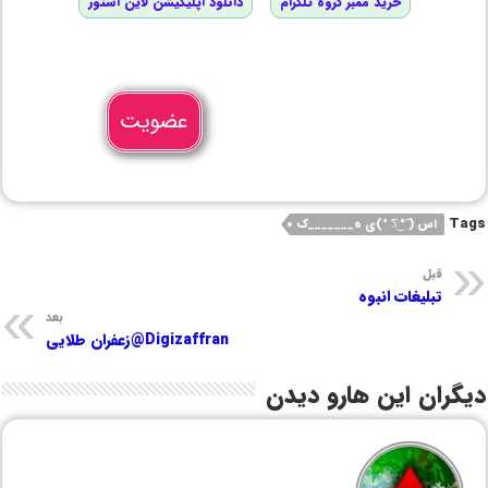
خرید ممبر گروه تلگرام
دانلود اپلیکیشن لاین استور
عضویت
Tags
اس ( ͡° ͜ʖ ͡°)ی ه_______ک
قبل
تبلیغات انبوه
بعد
Digizaffran@زعفران طلایی
دیگران این هارو دیدن