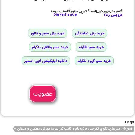
#مجید_درویش_زاده #لاین_استور#استارتاپونه
درویش زاده
Darvishzade
خرید پنل نمایندگی
خرید پنل ممبر و فالور
خرید ممبر تلگرام
خرید ممبر واقعی تلگرام
خرید ممبر گروه تلگرام
دانلود اپلیکیشن لاین استور
عضویت
Tags
آموزش مدرسان،الگوي تدريس برتر،فيلم و كليپ تدريس،آموزش معلمان و دبيران