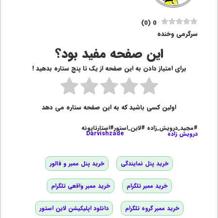
)
0
(
0
سرگرمی وخنده
این صفحه مفید بود؟
برای امتیاز دادن به این صفحه از یک تا پنج ستاره بدهید !
اولین کسی باشید که به این صفحه ستاره می دهد
#مجید_درویش_زاده #لاین_استور#استارتاپونه
درویش زاده
Darvishzade
خرید پنل نمایندگی
خرید پنل ممبر و فالور
خرید ممبر تلگرام
خرید ممبر واقعی تلگرام
خرید ممبر گروه تلگرام
دانلود اپلیکیشن لاین استور