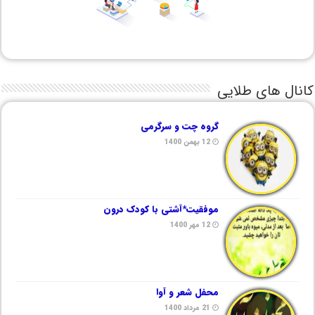
کانال های طلایی
گروه چت و سرگرمی
12 بهمن 1400
موفقیت*آشتی با کودک درون
12 مهر 1400
محفل شعر و آوا
21 مرداد 1400