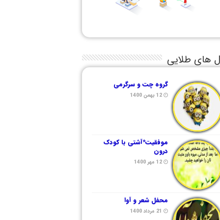
ل های طلایی
گروه چت و سرگرمی
12 بهمن 1400
موفقیت*آشتی با کودک
درون
12 مهر 1400
محفل شعر و آوا
21 مرداد 1400