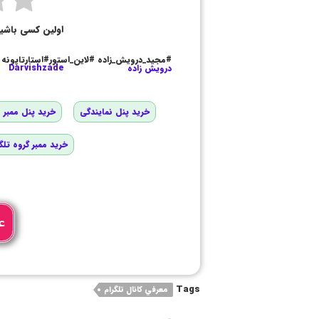
اولین کسی باشی
#مجید_درویش_زاده #لاین_استور#استارتاپونه
درویش زاده
Darvishzade
خرید پنل نمایندگی
خرید پنل ممبر و
خرید ممبر گروه تلگ
ع
Tags
معرفي كانال تلگرام