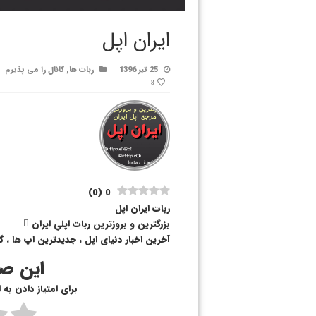
ایران اپل
25 تیر 1396
ربات ها
,
کانال را می پذیرم
8
)
0
(
0
ربات ایران اپل
بزرگترین و بروزترین ربات اپلیِ ایران 
آخرین اخبار دنیای اپل ، جدیدترین اپ ها ، گ
این صف
برای امتیاز دادن به