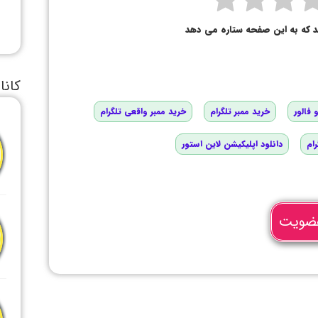
د که به این صفحه ستاره می دهد
کانا
 فالور
خرید ممبر تلگرام
خرید ممبر واقعی تلگرام
رام
دانلود اپلیکیشن لاین استور
ضویت