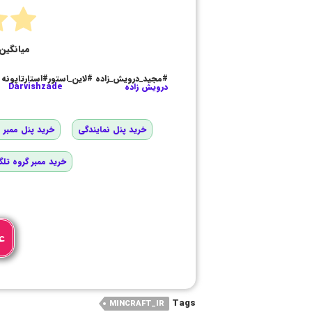
میانگین 
#مجید_درویش_زاده #لاین_استور#استارتاپونه
درویش زاده
Darvishzade
خرید پنل نمایندگی
خرید پنل ممبر و
خرید ممبر گروه تلگ
ع
Tags
MINCRAFT_IR