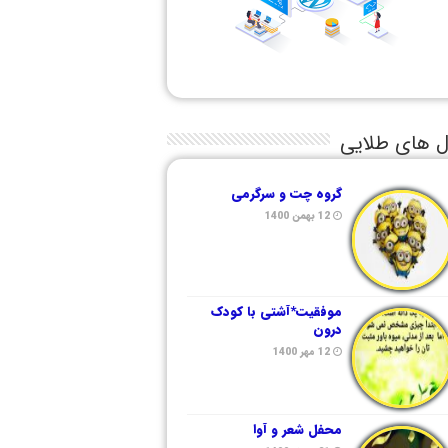
ل های طلایی
گروه چت و سرگرمی
12 بهمن 1400
موفقیت*آشتی با کودک
درون
12 مهر 1400
محفل شعر و آوا