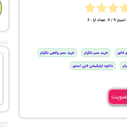
امتیاز
5
/ 5. تعداد آرا :
2
 فالور
خرید ممبر تلگرام
خرید ممبر واقعی تلگرام
رام
دانلود اپلیکیشن لاین استور
ضویت