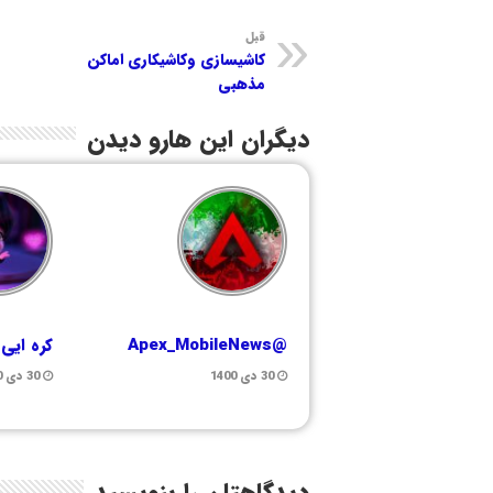
قبل
کاشیسازی وکاشیکاری اماکن
مذهبی
دیگران این هارو دیدن
@Apex_MobileNews
کره ایی
30 دی 1400
30 دی 1400