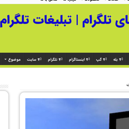
بله
گپ
اینستاگرام
تلگرام
سایت
موضوع
ت