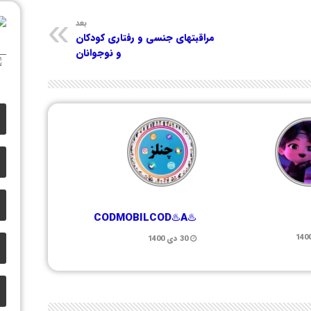
بعد
مراقبتهای جنسی و رفتاری کودکان
و نوجوانان
♨️CODMOBILCOD♨️A
30 دی 1400