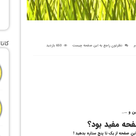
کانا
م
نظرتون راجع به این صفحه چیست
650 بازدید
ن و …..
حه مفید بود؟
 این صفحه از یک تا پنج ستاره بدهید !