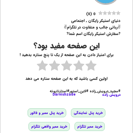
)
0
(
0
دنیای استیکر رایگان , اجتماعی
✌رباتی جالب و متفاوت در تلگرام✌
?سفارش استیکر رایگان اسم شما?
این صفحه مفید بود؟
برای امتیاز دادن به این صفحه از یک تا پنج ستاره بدهید !
اولین کسی باشید که به این صفحه ستاره می دهد
#مجید_درویش_زاده #لاین_استور#استارتاپونه
درویش زاده
Darvishzade
خرید پنل نمایندگی
خرید پنل ممبر و فالور
خرید ممبر تلگرام
خرید ممبر واقعی تلگرام