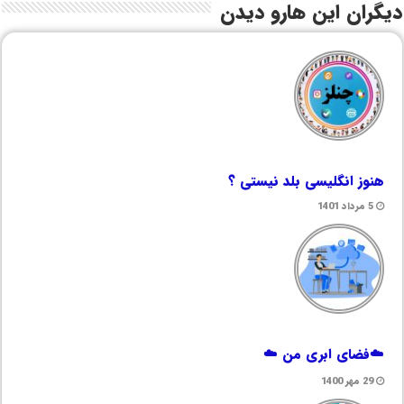
دیگران این هارو دیدن
هنوز انگلیسی بلد نیستی ؟
5 مرداد 1401
☁️فضای ابری من ☁️
29 مهر 1400