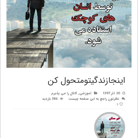
اینجازندگیتومتحول کن
20 آذر 1397
آموزشی
,
کانال را می پذیرم
نظرتون راجع به این صفحه چیست
386 بازدید
9