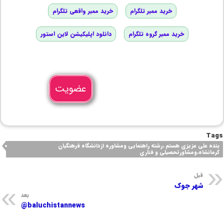
خرید ممبر تلگرام
خرید ممبر واقعی تلگرام
خرید ممبر گروه تلگرام
دانلود اپلیکیشن لاین استور
عضویت
Tags
بنده علی عزیزی هستم ،رشته راهنمایی ومشاوره ازدانشگاه فرهنگیان
کرمانشاه،ومشاورتحصیلی و فتاری
قبل
شهر جوک
بعد
baluchistannews@