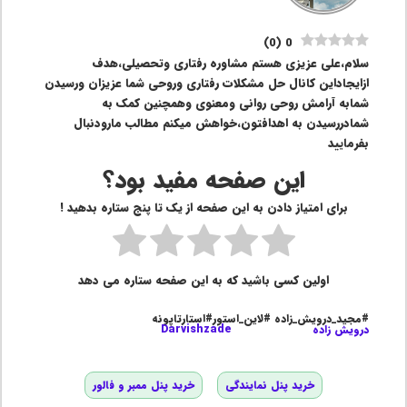
)
0
(
0
سلام،علی عزیزی هستم مشاوره رفتاری وتحصیلی،هدف
ازایجاداین کانال حل مشکلات رفتاری وروحی شما عزیزان ورسیدن
شمابه آرامش روحی روانی ومعنوی وهمچنین کمک به
شمادررسیدن به اهدافتون،خواهش میکنم مطالب مارودنبال
بفرمایید
این صفحه مفید بود؟
برای امتیاز دادن به این صفحه از یک تا پنج ستاره بدهید !
اولین کسی باشید که به این صفحه ستاره می دهد
#مجید_درویش_زاده #لاین_استور#استارتاپونه
درویش زاده
Darvishzade
خرید پنل نمایندگی
خرید پنل ممبر و فالور