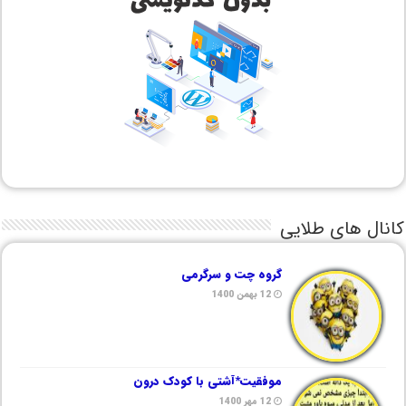
کانال های طلایی
گروه چت و سرگرمی
12 بهمن 1400
موفقیت*آشتی با کودک درون
12 مهر 1400