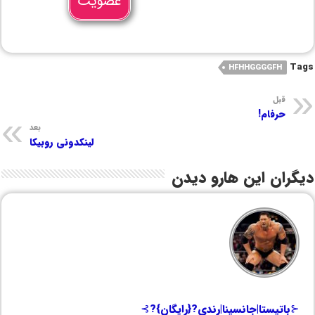
عضویت
Tags
HFHHGGGGFH
قبل
حرفام!
بعد
لینکدونی روبیکا
دیگران این هارو دیدن
⊰باتیستا|جانسینا|رندی?{رایگان}?⊱