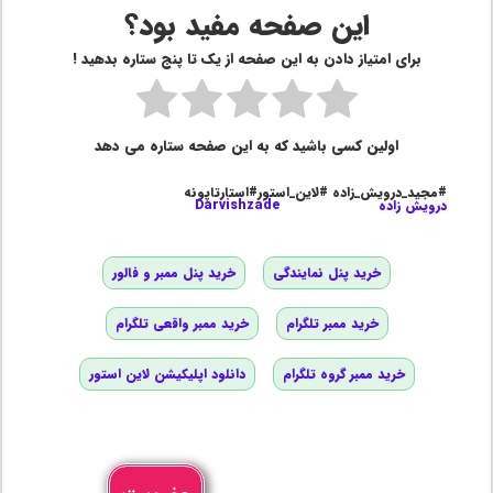
این صفحه مفید بود؟
برای امتیاز دادن به این صفحه از یک تا پنج ستاره بدهید !
اولین کسی باشید که به این صفحه ستاره می دهد
#مجید_درویش_زاده #لاین_استور#استارتاپونه
درویش زاده
Darvishzade
خرید پنل نمایندگی
خرید پنل ممبر و فالور
خرید ممبر تلگرام
خرید ممبر واقعی تلگرام
خرید ممبر گروه تلگرام
دانلود اپلیکیشن لاین استور