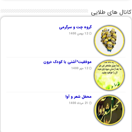
کانال های طلایی
گروه چت و سرگرمی
12 بهمن 1400
موفقیت*آشتی با کودک درون
12 مهر 1400
محفل شعر و آوا
21 مرداد 1400