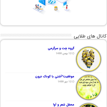
کانال های طلایی
گروه چت و سرگرمی
12 بهمن 1400
موفقیت*آشتی با کودک درون
12 مهر 1400
محفل شعر و آوا