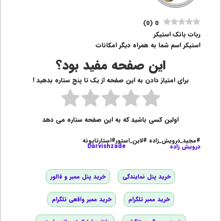
)
0
(
0
ربات بانک استیکر
استیکر اسم شما به همراه دیگر امکانات
این صفحه مفید بود؟
برای امتیاز دادن به این صفحه از یک تا پنج ستاره بدهید !
اولین کسی باشید که به این صفحه ستاره می دهد
#مجید_درویش_زاده #لاین_استور#استارتاپونه
درویش زاده
Darvishzade
خرید پنل نمایندگی
خرید پنل ممبر و فالور
خرید ممبر تلگرام
خرید ممبر واقعی تلگرام