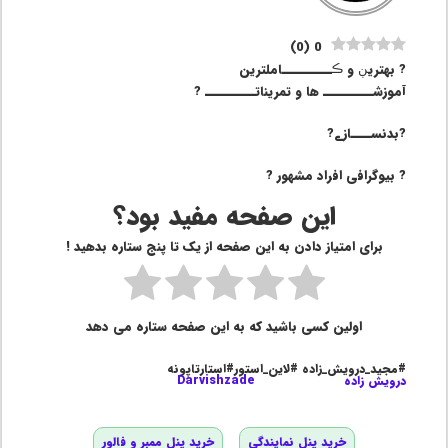
)
0
(
0
? بهتریڹ و ڪــــــــــاملترین
آموزشــــــــــ ها و تمریناتــــــــــ ?
?بدنســــازے?
? بیوگرافی افراد مشهور ?
این صفحه مفید بود؟
برای امتیاز دادن به این صفحه از یک تا پنج ستاره بدهید !
اولین کسی باشید که به این صفحه ستاره می دهد
#مجید_درویش_زاده #لاین_استور#استارتاپونه
درویش زاده
Darvishzade
خرید پنل نمایندگی
خرید پنل ممبر و فالور