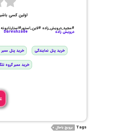
اولین کسی باشی
#مجید_درویش_زاده #لاین_استور#استارتاپونه
درویش زاده
Darvishzade
خرید پنل نمایندگی
خرید پنل ممبر و
خرید ممبر گروه تلگ
ع
Tags
بروبچ باحال