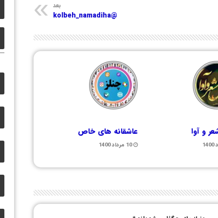
بعد
@kolbeh_namadiha
ر و آوا
عاشقانه های خاص
10 مرداد 1400