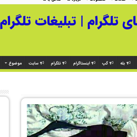
بله
گپ
اینستاگرام
تلگرام
سایت
موضوع