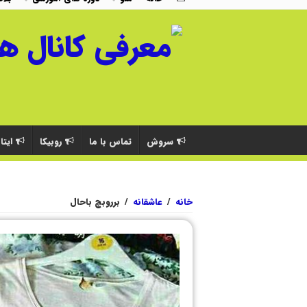
سروش
تماس با ما
روبیکا
ایتا
خانه
/
عاشقانه
/
برروبچ باحال