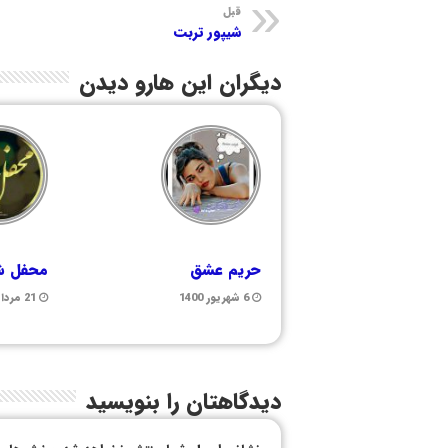
قبل
شیپور تربت
دیگران این هارو دیدن
حریم عشق
محفل شع
6 شهریور 1400
21 مرداد 1400
دیدگاهتان را بنویسید