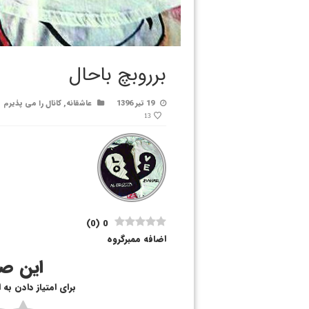
برروبچ باحال
19 تیر 1396
عاشقانه
,
کانال را می پذیرم
13
)
0
(
0
اضافه ممبرگروه
این صف
برای امتیاز دادن به