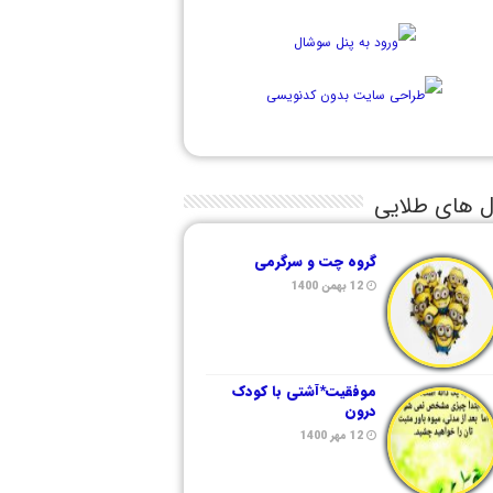
ل های طلایی
گروه چت و سرگرمی
12 بهمن 1400
موفقیت*آشتی با کودک
درون
12 مهر 1400