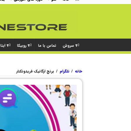
سروش
تماس با ما
روبیکا
ایتا
خانه
/
تلگرام
/
برنج ارگانیک فریدونکنار