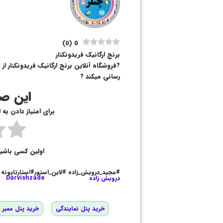
)
0
(
0
برنج ارگانیک فریدونکنار
?فروشگاه آنلاین برنج ارگانیک فریدونکنا
رسانی میکند ?
این صف
برای امتیاز دادن به
اولین کسی باشی
#مجید_درویش_زاده #لاین_استور#استارتاپونه
درویش زاده
Darvishzade
خرید پنل نمایندگی
خرید پنل ممبر و