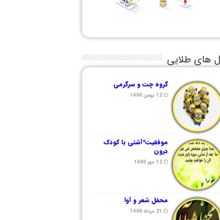
ل های طلایی
گروه چت و سرگرمی
12 بهمن 1400
موفقیت*آشتی با کودک
درون
12 مهر 1400
محفل شعر و آوا
21 مرداد 1400