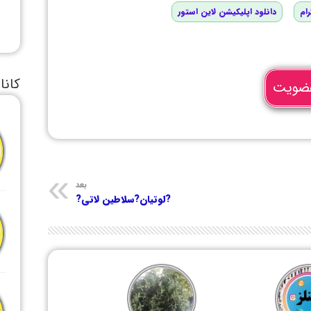
رام
دانلود اپلیکیشن لاین استور
کانا
ضویت
بعد
?لوتیان?سلاطین لاتی?