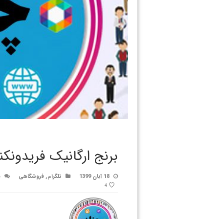
برنج ارگانیک فریدونکنا
18 آبان 1399
تلگرام
,
فروشگاهی
ن
4