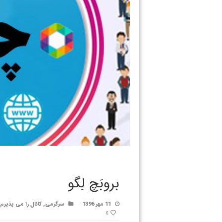
بروبَچ لِگو
11 مهر 1396
سرگرمی
,
کانال را می پذیرم
6