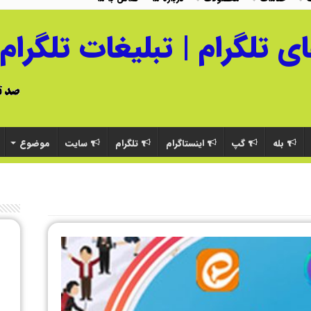
بله
گپ
اینستاگرام
تلگرام
سایت
موضوع