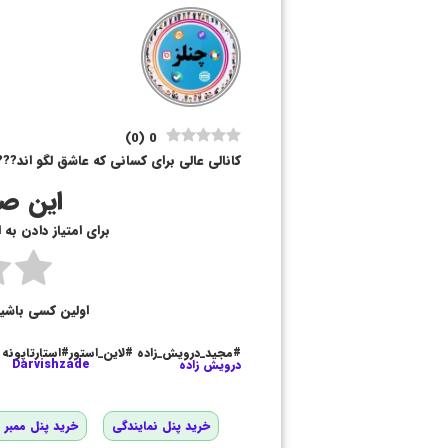
)
0
(
0
کانالی عالی برای کسانی که عاشق لگو اند??
این صف
برای امتیاز دادن به
اولین کسی باشی
#مجید_درویش_زاده #لاین_استور#استارتاپونه
درویش زاده
Darvishzade
خرید پنل نمایندگی
خرید پنل ممبر و