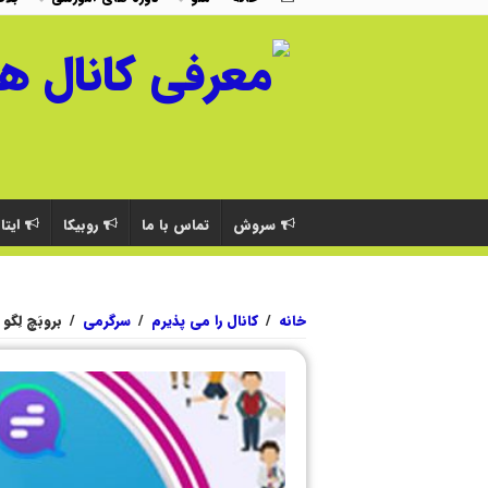
سروش
تماس با ما
روبیکا
ایتا
خانه
/
کانال را می پذیرم
/
سرگرمی
/
بروبَچ لِگو