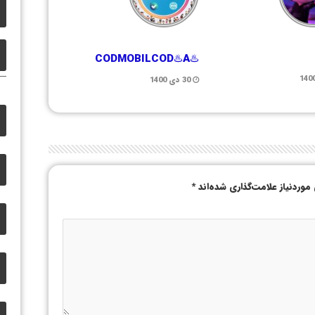
♨️CODMOBILCOD♨️A
30 دی 1400
وردنیاز علامت‌گذاری شده‌اند
*