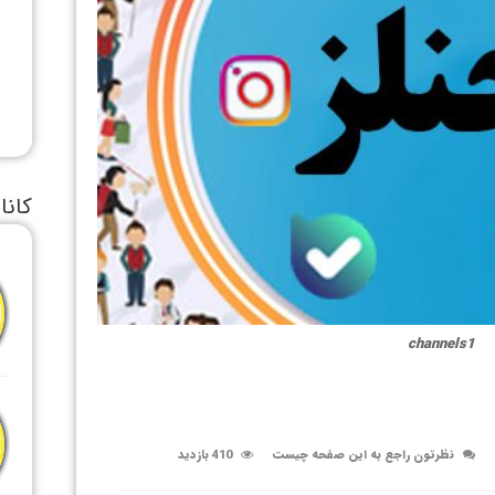
کانا
channels1
نظرتون راجع به این صفحه چیست
410 بازدید