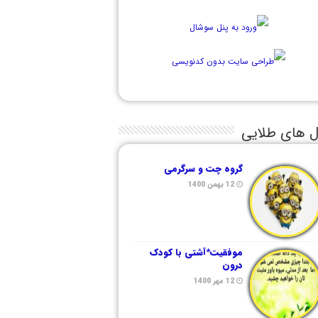
ل های طلایی
گروه چت و سرگرمی
12 بهمن 1400
موفقیت*آشتی با کودک
درون
12 مهر 1400