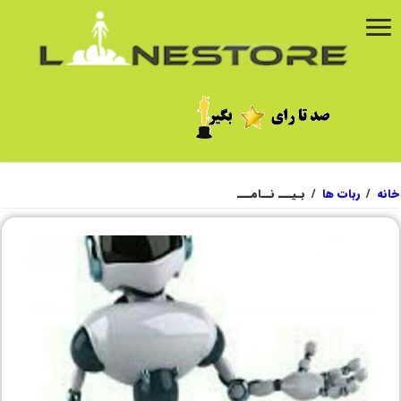
خانه
/
ربات ها
/
بـیـــ نــامـــ