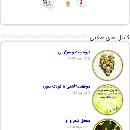
کانال های طلایی
گروه چت و سرگرمی
12 بهمن 1400
موفقیت*آشتی با کودک درون
12 مهر 1400
محفل شعر و آوا
21 مرداد 1400