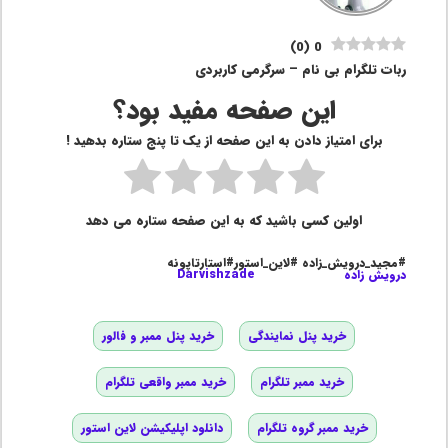
)
0
(
0
ربات تلگرام بی نام – سرگرمی کاربردی
این صفحه مفید بود؟
برای امتیاز دادن به این صفحه از یک تا پنج ستاره بدهید !
اولین کسی باشید که به این صفحه ستاره می دهد
#مجید_درویش_زاده #لاین_استور#استارتاپونه
درویش زاده
Darvishzade
خرید پنل نمایندگی
خرید پنل ممبر و فالور
خرید ممبر تلگرام
خرید ممبر واقعی تلگرام
خرید ممبر گروه تلگرام
دانلود اپلیکیشن لاین استور