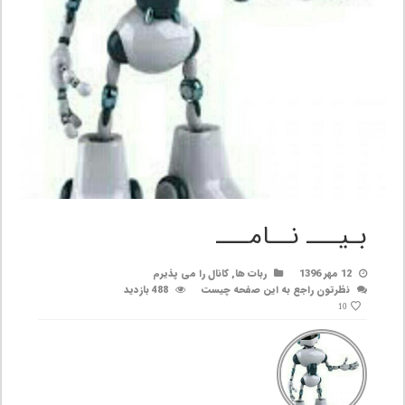
بـیـــ نــامـــ
12 مهر 1396
ربات ها
,
کانال را می پذیرم
نظرتون راجع به این صفحه چیست
488 بازدید
10