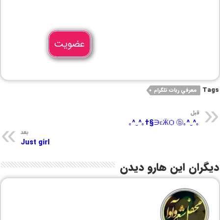
عضویت
Tags
معرفي ربات تلگرام
قبل
｡^‿^｡εӜѺ ⓑ∈§†｡^‿^｡
بعد
Just girl
دیگران این هارو دیدن