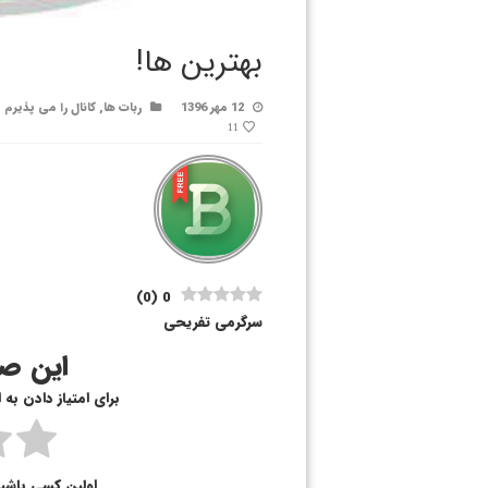
بهترین ها!
12 مهر 1396
ربات ها
,
کانال را می پذیرم
11
)
0
(
0
سرگرمی تفریحی
این صف
برای امتیاز دادن به
اولین کسی باشی