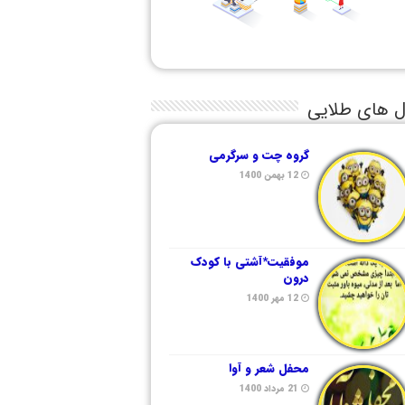
ل های طلایی
گروه چت و سرگرمی
12 بهمن 1400
موفقیت*آشتی با کودک
درون
12 مهر 1400
محفل شعر و آوا
21 مرداد 1400