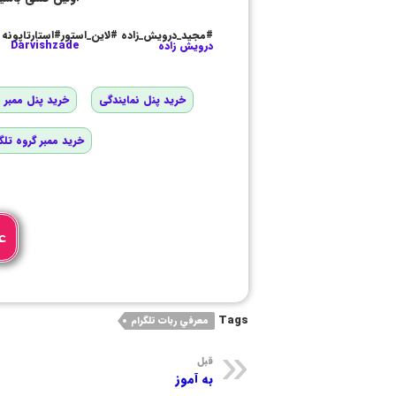
#مجید_درویش_زاده #لاین_استور#استارتاپونه
درویش زاده
Darvishzade
خرید پنل نمایندگی
خرید پنل ممبر و
خرید ممبر گروه تلگ
ع
Tags
معرفي ربات تلگرام
قبل
به آموز