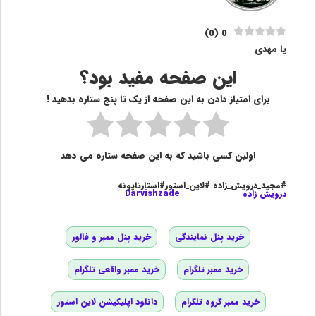
)
0
(
0
یا مهدی
این صفحه مفید بود؟
برای امتیاز دادن به این صفحه از یک تا پنج ستاره بدهید !
اولین کسی باشید که به این صفحه ستاره می دهد
#مجید_درویش_زاده #لاین_استور#استارتاپونه
درویش زاده
Darvishzade
خرید پنل نمایندگی
خرید پنل ممبر و فالور
خرید ممبر تلگرام
خرید ممبر واقعی تلگرام
خرید ممبر گروه تلگرام
دانلود اپلیکیشن لاین استور