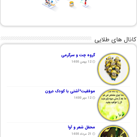
کانال های طلایی
گروه چت و سرگرمی
12 بهمن 1400
موفقیت*آشتی با کودک درون
12 مهر 1400
محفل شعر و آوا
21 مرداد 1400