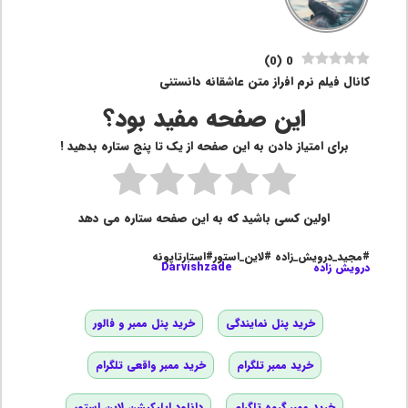
)
0
(
0
کانال فیلم نرم افراز متن عاشقانه دانستنی
این صفحه مفید بود؟
برای امتیاز دادن به این صفحه از یک تا پنج ستاره بدهید !
اولین کسی باشید که به این صفحه ستاره می دهد
#مجید_درویش_زاده #لاین_استور#استارتاپونه
درویش زاده
Darvishzade
خرید پنل نمایندگی
خرید پنل ممبر و فالور
خرید ممبر تلگرام
خرید ممبر واقعی تلگرام
خرید ممبر گروه تلگرام
دانلود اپلیکیشن لاین استور