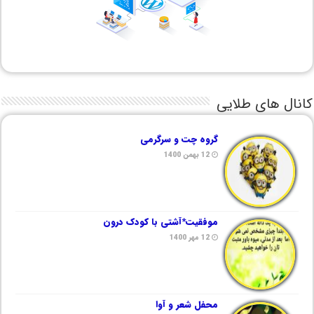
کانال های طلایی
گروه چت و سرگرمی
12 بهمن 1400
موفقیت*آشتی با کودک درون
12 مهر 1400
محفل شعر و آوا