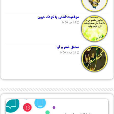
موفقیت*آشتی با کودک درون
12 مهر 1400
محفل شعر و آوا
21 مرداد 1400