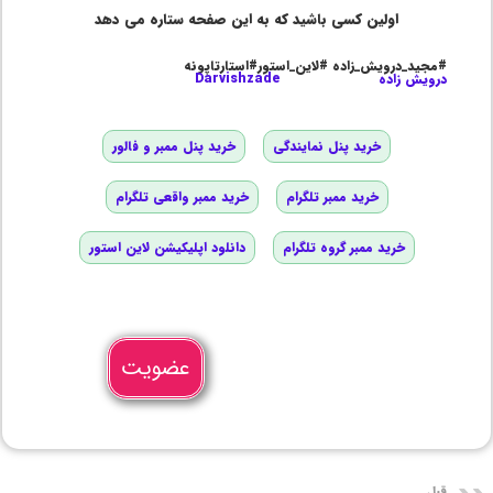
اولین کسی باشید که به این صفحه ستاره می دهد
#مجید_درویش_زاده #لاین_استور#استارتاپونه
درویش زاده
Darvishzade
خرید پنل نمایندگی
خرید پنل ممبر و فالور
خرید ممبر تلگرام
خرید ممبر واقعی تلگرام
خرید ممبر گروه تلگرام
دانلود اپلیکیشن لاین استور
عضویت
قبل