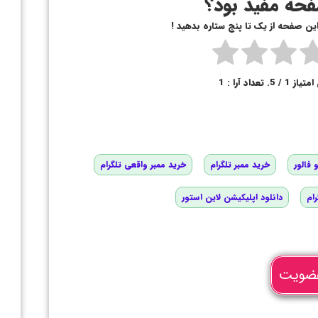
حه مفید بود؟
 این صفحه از یک تا پنج ستاره بدهید !
امتیاز
1
/ 5. تعداد آرا :
1
 فالور
خرید ممبر تلگرام
خرید ممبر واقعی تلگرام
رام
دانلود اپلیکیشن لاین استور
ضویت