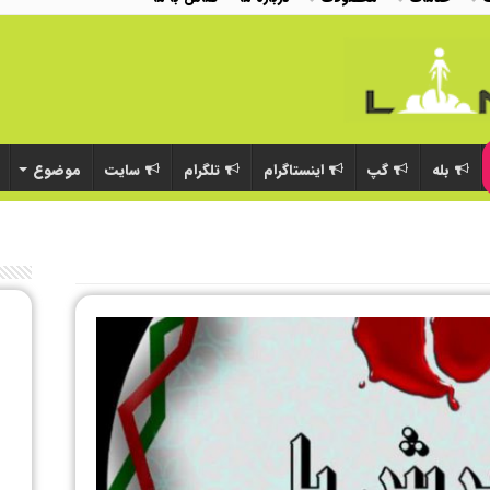
بله
گپ
اینستاگرام
تلگرام
سایت
موضوع