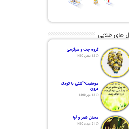
ل های طلایی
گروه چت و سرگرمی
12 بهمن 1400
موفقیت*آشتی با کودک
درون
12 مهر 1400
محفل شعر و آوا
21 مرداد 1400