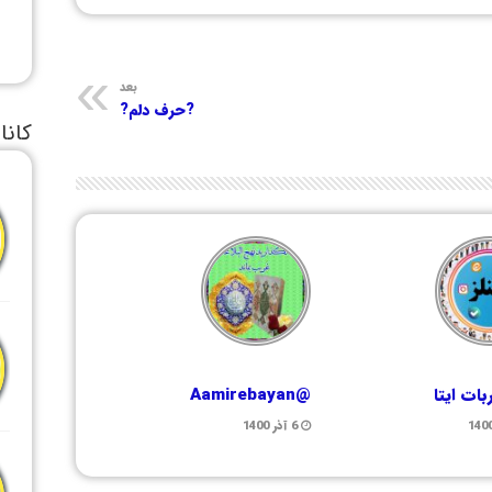
بعد
?حرف دلم?
کانا
ات ایتا
@Aamirebayan
6 آذر 1400