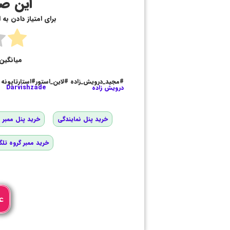
این صف
برای امتیاز دادن به
میانگین 
#مجید_درویش_زاده #لاین_استور#استارتاپونه
درویش زاده
Darvishzade
خرید پنل نمایندگی
خرید پنل ممبر و
خرید ممبر گروه تلگ
ع