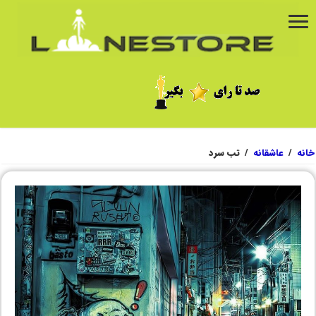
خانه
/
عاشقانه
/
تب سرد