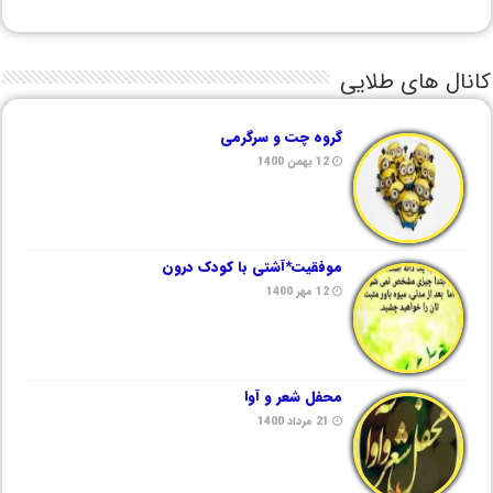
کانال های طلایی
گروه چت و سرگرمی
12 بهمن 1400
موفقیت*آشتی با کودک درون
12 مهر 1400
محفل شعر و آوا
21 مرداد 1400