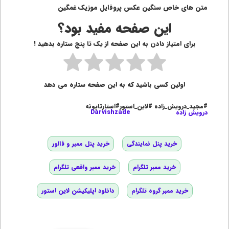
متن های خاص سنگین عکس پروفایل موزیک غمگین
این صفحه مفید بود؟
برای امتیاز دادن به این صفحه از یک تا پنج ستاره بدهید !
اولین کسی باشید که به این صفحه ستاره می دهد
#مجید_درویش_زاده #لاین_استور#استارتاپونه
درویش زاده
Darvishzade
خرید پنل نمایندگی
خرید پنل ممبر و فالور
خرید ممبر تلگرام
خرید ممبر واقعی تلگرام
خرید ممبر گروه تلگرام
دانلود اپلیکیشن لاین استور