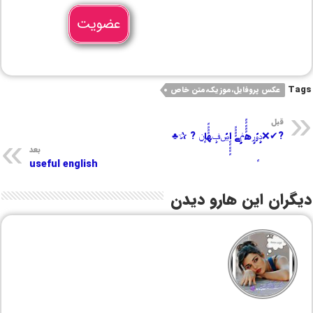
عضویت
Tags
عکس پروفایل،موزیک،متن خاص
قبل
?✔❌ڊٍٍٍٍٍٍ‌ٍۅًًًًًًًًًًًًًًڔٍٍٍٍٍھًًًًًݥٍٍٍٍٍٍٍٍٍٍٍٍےًًًً اٍٍٍٍٍڝًًًًًًًًًًًًًًًًڣٍٍٍھًًًًاٍݧ ? ✰♣
بعد
useful english
دیگران این هارو دیدن