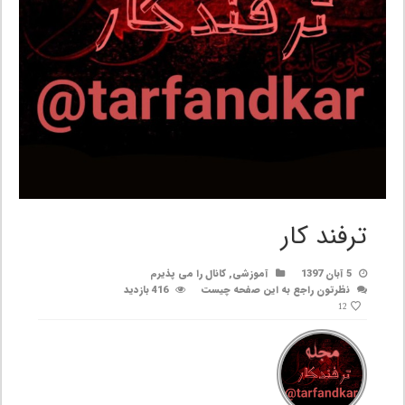
ترفند کار
5 آبان 1397
آموزشی
,
کانال را می پذیرم
نظرتون راجع به این صفحه چیست
416 بازدید
12