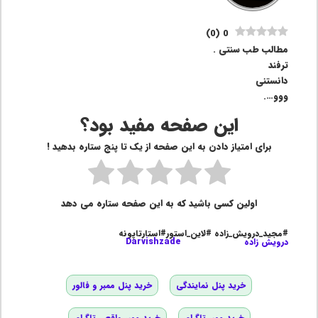
)
0
(
0
مطالب طب سنتی .
ترفند
دانستنی
ووو….
این صفحه مفید بود؟
برای امتیاز دادن به این صفحه از یک تا پنج ستاره بدهید !
اولین کسی باشید که به این صفحه ستاره می دهد
#مجید_درویش_زاده #لاین_استور#استارتاپونه
درویش زاده
Darvishzade
خرید پنل نمایندگی
خرید پنل ممبر و فالور
خرید ممبر تلگرام
خرید ممبر واقعی تلگرام