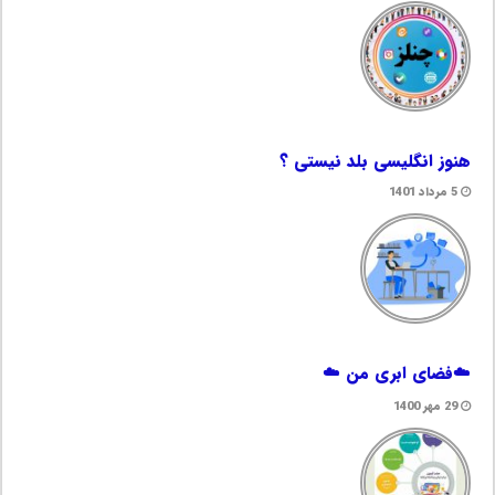
هنوز انگلیسی بلد نیستی ؟
5 مرداد 1401
☁️فضای ابری من ☁️
29 مهر 1400