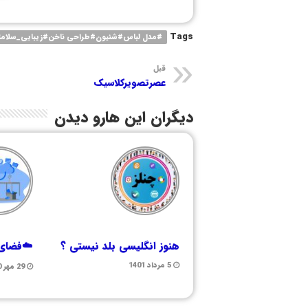
Tags
#مدل لباس#شنیون#طراحی ناخن#زیبایی_سلام
قبل
عصرتصویرکلاسیک
دیگران این هارو دیدن
هنوز انگلیسی بلد نیستی ؟
☁️فضای 
5 مرداد 1401
29 مهر 1400