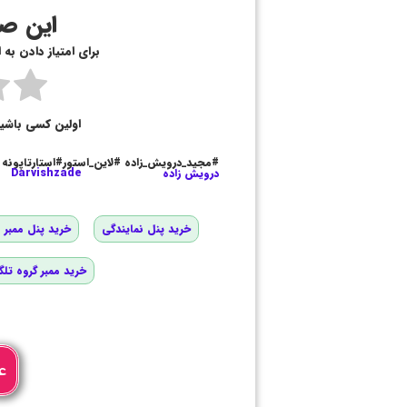
این صف
برای امتیاز دادن به
اولین کسی باشی
#مجید_درویش_زاده #لاین_استور#استارتاپونه
درویش زاده
Darvishzade
خرید پنل نمایندگی
خرید پنل ممبر و
خرید ممبر گروه تلگ
ع