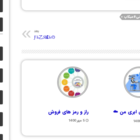
تی#میکاپ
بعد
Ƒﾑ乙Я£ﾑの
ابری من ☁️
راز و رمز های فروش
5 مهر 1400