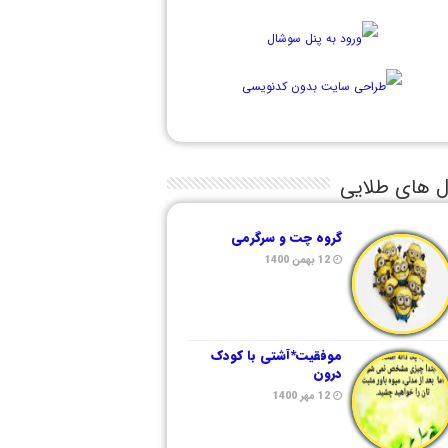
ل های طلایی
گروه چت و سرگرمی
12 بهمن 1400
موفقیت*آشتی با کودک
درون
12 مهر 1400