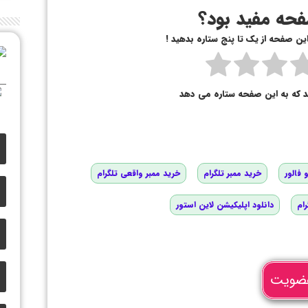
حه مفید بود؟
 این صفحه از یک تا پنج ستاره بدهید !
د که به این صفحه ستاره می دهد
 فالور
خرید ممبر تلگرام
خرید ممبر واقعی تلگرام
رام
دانلود اپلیکیشن لاین استور
ضویت