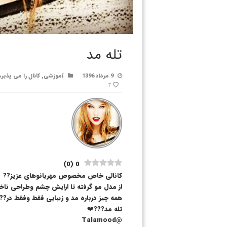
تله مد
9 مرداد 1396
آموزشی
,
کانال را می پذیر
7
)
0
(
0
کانالی خاص مخصوص مهربانوهای عزیز??
از مدل مو گرفته تا ارایش چشم وطراحی ناخ
همه چیز درباره مد و زیبایی فقط وفقط در??
تله مد???❤️
@Talamood