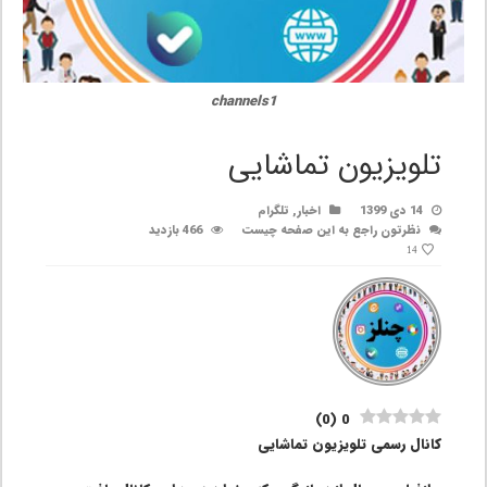
channels1
تلویزیون تماشایی
14 دی 1399
اخبار
,
تلگرام
نظرتون راجع به این صفحه چیست
466 بازدید
14
)
0
(
0
کانال رسمی تلویزیون تماشایی