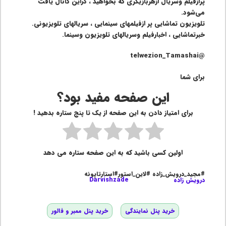
پرازفیلم وسریال ازهربازیگری که بخواهید ، دراین کانال یافت
می‌شود.
تلویزیون تماشایی پر ازفیلمهای سینمایی ، سریالهای تلویزیونی.
خبرتماشایی ، اخبارفیلم وسریالهای تلویزیون وسینما.
@telwezion_Tamashai
برای شما
این صفحه مفید بود؟
برای امتیاز دادن به این صفحه از یک تا پنج ستاره بدهید !
اولین کسی باشید که به این صفحه ستاره می دهد
#مجید_درویش_زاده #لاین_استور#استارتاپونه
درویش زاده
Darvishzade
خرید پنل نمایندگی
خرید پنل ممبر و فالور