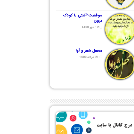
موفقیت*آشتی با کودک
درون
12 مهر 1400
محفل شعر و آوا
21 مرداد 1400