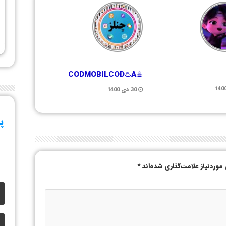
♨️CODMOBILCOD♨️A
30 دی 1400
وردنیاز علامت‌گذاری شده‌اند
*