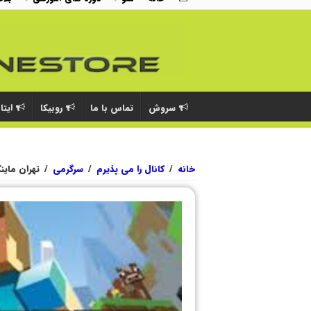
سروش
تماس با ما
روبیکا
ایتا
خانه
/
کانال را می پذیرم
/
سرگرمی
/
تهران ماین