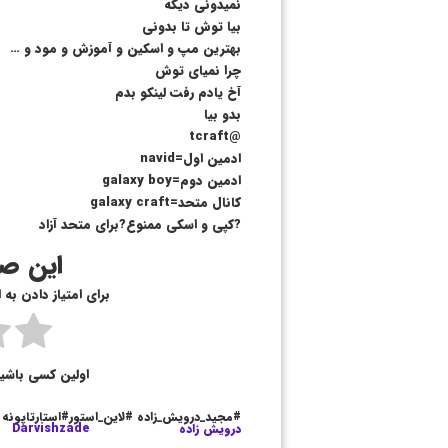
نمیدونی دیگه
بیا توش تا بدونی
بهترین مپ و اسکین و آموزش و مود و …
چرا نمیای توش
آخ یادم رفت لینکو بدم
بدو بیا
@tcraft
ادمین اول=navid
ادمین دوم=galaxy boy
کانال متحد=galaxy craft
?کپی و اسکی ممنوع?برای متحد آزاد
این صف
برای امتیاز دادن به
اولین کسی باشی
#مجید_درویش_زاده #لاین_استور#استارتاپونه
درویش زاده
Darvishzade