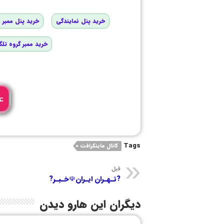
خرید پنل نمایندگی
خرید پنل ممبر و
خرید ممبر گروه تلگ
ع
Tags
کانال ماینکرافت
قبل
?تـهـران ایـران☫خـبـر?
دیگران این هارو دیدن