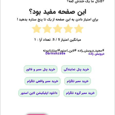
?کانال ما یک خندش کمه?
این صفحه مفید بود؟
برای امتیاز دادن به این صفحه از یک تا پنج ستاره بدهید !
میانگین امتیاز
5
/ 5. تعداد آرا :
1
#مجید_درویش_زاده #لاین_استور#استارتاپونه
درویش زاده
Darvishzade
خرید پنل نمایندگی
خرید پنل ممبر و فالور
خرید ممبر تلگرام
خرید ممبر واقعی تلگرام
خرید ممبر گروه تلگرام
دانلود اپلیکیشن لاین استور