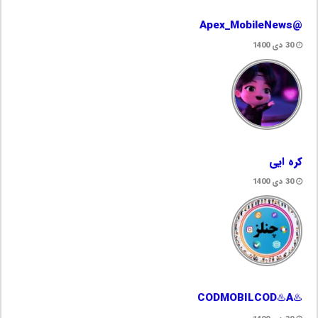
@Apex_MobileNews
30 دی 1400
کره ایی
30 دی 1400
♨️CODMOBILCOD♨️A