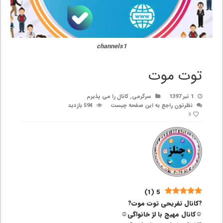
channels1
توت موت
1 تیر 1397
سرگرمی
,
کانال را می پذیرم
نظرتون راجع به این صفحه چیست
594 بازدید
9
)
1
(
5
?کانال تفریحی توت موت?
☺کانال مهیج با لژ خانواگی☺