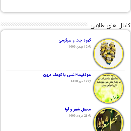
کانال های طلایی
گروه چت و سرگرمی
12 بهمن 1400
موفقیت*آشتی با کودک درون
12 مهر 1400
محفل شعر و آوا
21 مرداد 1400