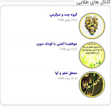
کانال های طلایی
گروه چت و سرگرمی
12 بهمن 1400
موفقیت*آشتی با کودک درون
12 مهر 1400
محفل شعر و آوا
21 مرداد 1400