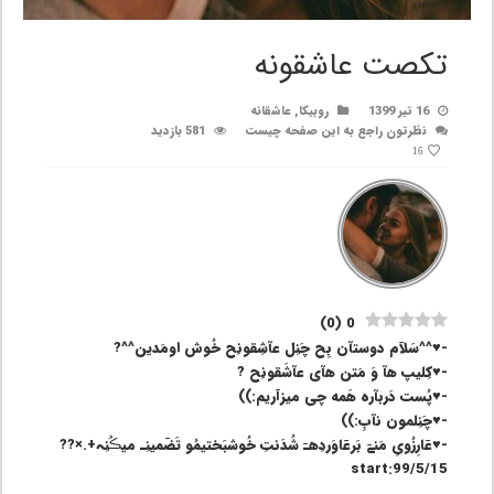
تکصت عاشقونه
16 تیر 1399
روبیکا
,
عاشقانه
نظرتون راجع به این صفحه چیست
581 بازدید
16
)
0
(
0
-♥^^سَلآم دوستآن بِح چَنِل عآشِقونِح خُوش اومَدین^^?
-♥کِلیپ هآ وَ مَتن هآی عآشَقونِح ?
-♥پُست دَربآره هَمه چی میزآریم:))
-♥چَنِلمون نآبِ:))
-♥عٓارِزُویِ مَنےٓ بَرعٓاوَردِهـٓ شُدَنتِ خُوشبَختیمُو تَضٓمینِـ میڪُنِہ+.×??
start:99/5/15