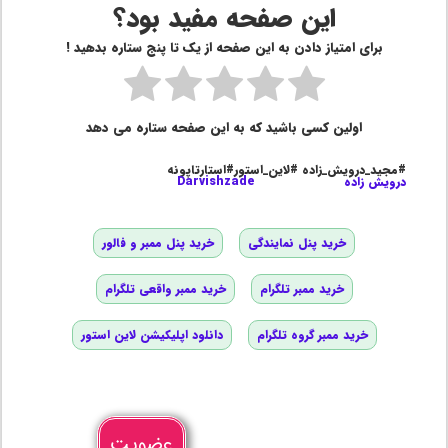
این صفحه مفید بود؟
برای امتیاز دادن به این صفحه از یک تا پنج ستاره بدهید !
اولین کسی باشید که به این صفحه ستاره می دهد
#مجید_درویش_زاده #لاین_استور#استارتاپونه
درویش زاده
Darvishzade
خرید پنل نمایندگی
خرید پنل ممبر و فالور
خرید ممبر تلگرام
خرید ممبر واقعی تلگرام
خرید ممبر گروه تلگرام
دانلود اپلیکیشن لاین استور
عضویت