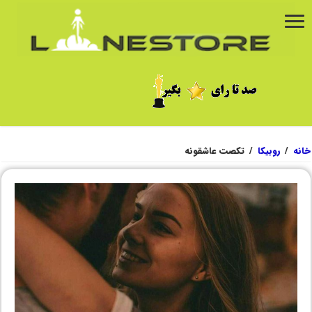
خانه
/
روبیکا
/
تکصت عاشقونه