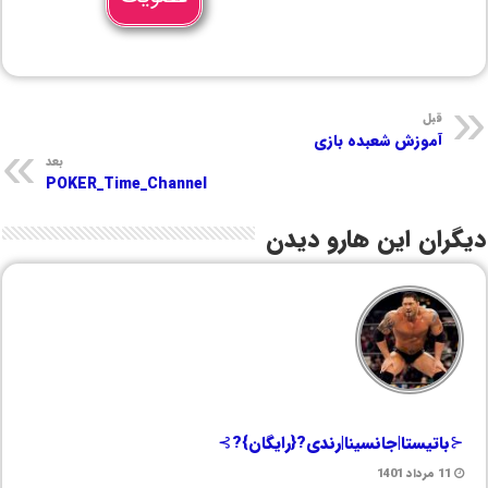
قبل
آموزش شعبده بازی
بعد
POKER_Time_Channel
دیگران این هارو دیدن
⊰باتیستا|جانسینا|رندی?{رایگان}?⊱
11 مرداد 1401