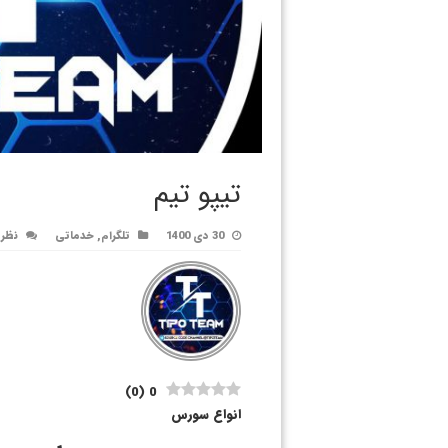
تیپو تیم
30 دی 1400
تلگرام
,
خدماتی
نظرت
)
0
(
0
انواع سورس