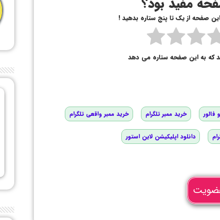
حه مفید بود؟
 این صفحه از یک تا پنج ستاره بدهید !
د که به این صفحه ستاره می دهد
 فالور
خرید ممبر تلگرام
خرید ممبر واقعی تلگرام
رام
دانلود اپلیکیشن لاین استور
ضویت