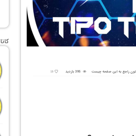
کانا
ون راجع به این صفحه چیست
395 بازدید
19