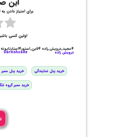
این صف
برای امتیاز دادن به
اولین کسی باشی
#مجید_درویش_زاده #لاین_استور#استارتاپونه
درویش زاده
Darvishzade
خرید پنل نمایندگی
خرید پنل ممبر و
خرید ممبر گروه تلگ
ع