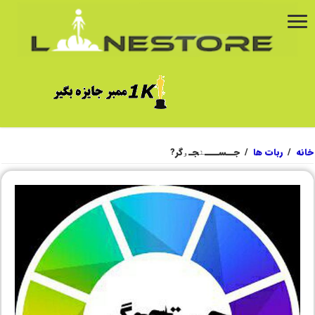
خانه
/
ربات ها
/
جــســــٺجـۅگر?