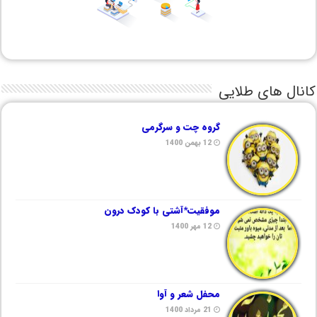
کانال های طلایی
گروه چت و سرگرمی
12 بهمن 1400
موفقیت*آشتی با کودک درون
12 مهر 1400
محفل شعر و آوا
21 مرداد 1400