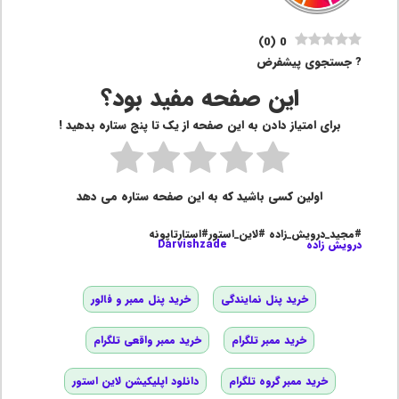
)
0
(
0
? جستجوی پیشفرض
این صفحه مفید بود؟
برای امتیاز دادن به این صفحه از یک تا پنج ستاره بدهید !
اولین کسی باشید که به این صفحه ستاره می دهد
#مجید_درویش_زاده #لاین_استور#استارتاپونه
درویش زاده
Darvishzade
خرید پنل نمایندگی
خرید پنل ممبر و فالور
خرید ممبر تلگرام
خرید ممبر واقعی تلگرام
خرید ممبر گروه تلگرام
دانلود اپلیکیشن لاین استور