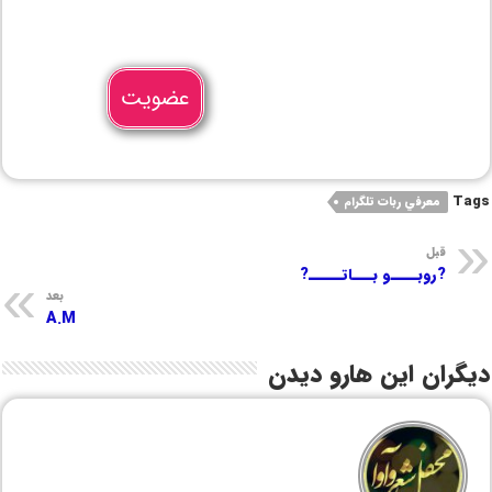
عضویت
Tags
معرفي ربات تلگرام
قبل
?روبــــو بـــاتـــــ?
بعد
A.M
دیگران این هارو دیدن