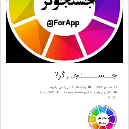
جــســــٺجـۅگر?
25 تیر 1396
ربات ها
,
کانال را می پذیرم
نظرتون راجع به این صفحه چیست
362 بازدید
13