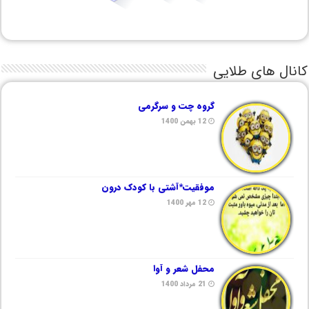
کانال های طلایی
گروه چت و سرگرمی
12 بهمن 1400
موفقیت*آشتی با کودک درون
12 مهر 1400
محفل شعر و آوا
21 مرداد 1400