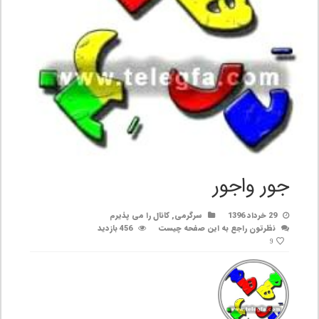
جور واجور
29 خرداد 1396
سرگرمی
,
کانال را می پذیرم
نظرتون راجع به این صفحه چیست
456 بازدید
9