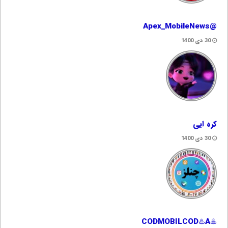
@Apex_MobileNews
30 دی 1400
کره ایی
30 دی 1400
♨️CODMOBILCOD♨️A