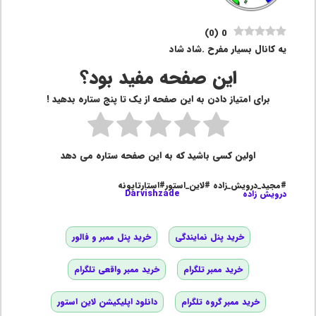
)
0
(
0
یه کانال بسیار مفرح .شاد شاد
این صفحه مفید بود؟
برای امتیاز دادن به این صفحه از یک تا پنج ستاره بدهید !
اولین کسی باشید که به این صفحه ستاره می دهد
#مجید_درویش_زاده #لاین_استور#استارتاپونه
درویش زاده
Darvishzade
خرید پنل نمایندگی
خرید پنل ممبر و فالور
خرید ممبر تلگرام
خرید ممبر واقعی تلگرام
خرید ممبر گروه تلگرام
دانلود اپلیکیشن لاین استور