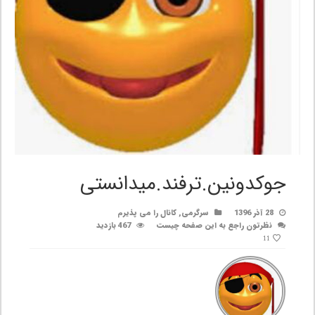
جوکدونین.ترفند.میدانستی
28 آذر 1396
سرگرمی
,
کانال را می پذیرم
نظرتون راجع به این صفحه چیست
467 بازدید
11