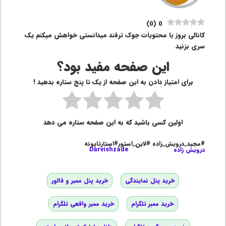
)
0
(
0
کانالی بروز با محتویات جوک ترفند میدانستی خواهش میکنم یک
سری بزنید
این صفحه مفید بود؟
برای امتیاز دادن به این صفحه از یک تا پنج ستاره بدهید !
اولین کسی باشید که به این صفحه ستاره می دهد
#مجید_درویش_زاده #لاین_استور#استارتاپونه
درویش زاده
Darvishzade
خرید پنل نمایندگی
خرید پنل ممبر و فالور
خرید ممبر تلگرام
خرید ممبر واقعی تلگرام