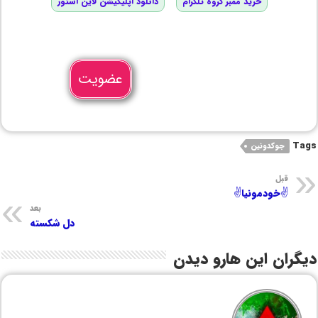
خرید ممبر گروه تلگرام
دانلود اپلیکیشن لاین استور
عضویت
Tags
جوکدونین
قبل
✌خودمونیا✌
بعد
دل شکسته
دیگران این هارو دیدن