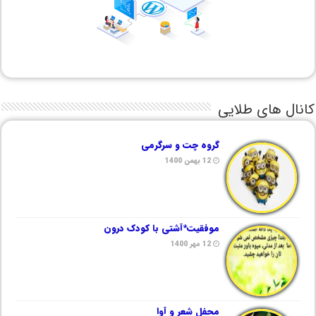
کانال های طلایی
گروه چت و سرگرمی
12 بهمن 1400
موفقیت*آشتی با کودک درون
12 مهر 1400
محفل شعر و آوا