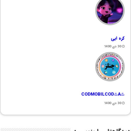
کره ایی
30 دی 1400
♨️CODMOBILCOD♨️A
30 دی 1400