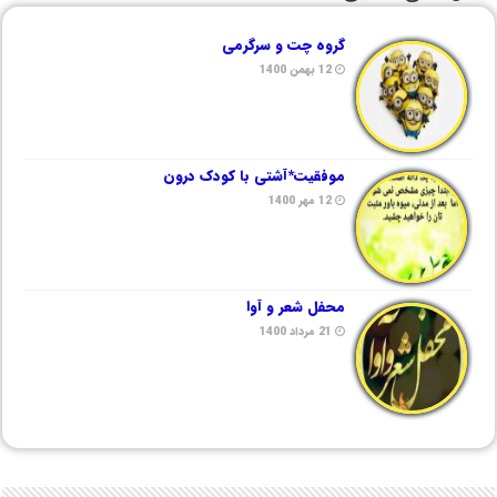
گروه چت و سرگرمی
12 بهمن 1400
موفقیت*آشتی با کودک درون
12 مهر 1400
محفل شعر و آوا
21 مرداد 1400