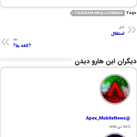
Tags
TELEGRAM.ME/@JJJOKKADE
قبل
استقلال
بعد
?کافه بلا?
دیگران این هارو دیدن
@Apex_MobileNews
30 دی 1400