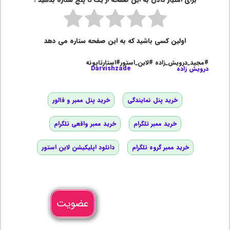
اولین کسی باشید که به این صفحه ستاره می دهد
#مجید_درویش_زاده #لاین_استور#استارتاپونه
درویش زاده
Darvishzade
خرید پنل نمایندگی
خرید پنل ممبر و فالور
خرید ممبر تلگرام
خرید ممبر واقعی تلگرام
خرید ممبر گروه تلگرام
دانلود اپلیکیشن لاین استور
عضویت