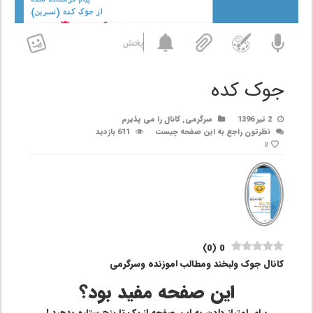
جوک کده
2 تیر 1396
سرگرمی
,
کانال را می پذیرم
نظرتون راجع به این صفحه چیست
611 بازدید
8
)
0
(
0
کانال جوک ولبخند ومطالب اموزنده وسرگرمی
این صفحه مفید بود؟
برای امتیاز دادن به این صفحه از یک تا پنج ستاره بدهید !