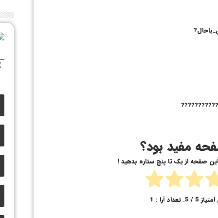
_باحال?
ـر???????????
حه مفید بود؟
 این صفحه از یک تا پنج ستاره بدهید !
امتیاز
5
/ 5. تعداد آرا :
1