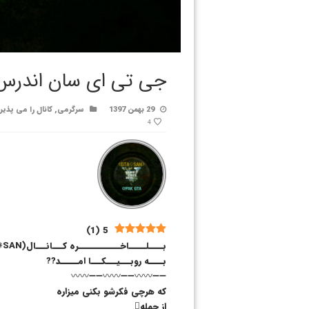
جی تی ای سان اندرس
29 بهمن 1397
سرگرمی
,
کانال را می پذیر
4
)
1
(
5
بــــلـــــاخــــــــــــره کـــانـــال(GTA✺SAN)
بــــه روبـــیـــکـــا امـــــد??
➖➖〰〰➖➖〰〰➖➖〰〰
که هرچی فکرشو بکنی میزاره
از جمله