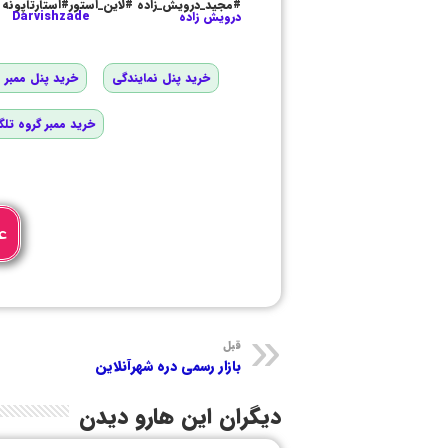
#مجید_درویش_زاده #لاین_استور#استارتاپونه
درویش زاده
Darvishzade
خرید پنل نمایندگی
خرید پنل ممبر و
خرید ممبر گروه تلگ
ع
قبل
بازار رسمی دره شهرآنلاین
دیگران این هارو دیدن