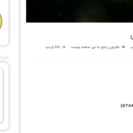
م
نظرتون راجع به این صفحه چیست
532 بازدید