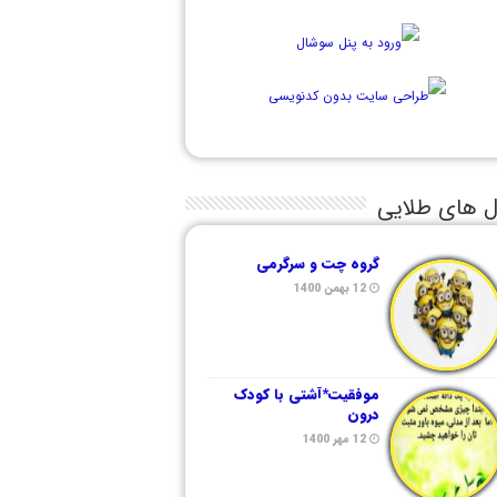
ل های طلایی
گروه چت و سرگرمی
12 بهمن 1400
موفقیت*آشتی با کودک
درون
12 مهر 1400