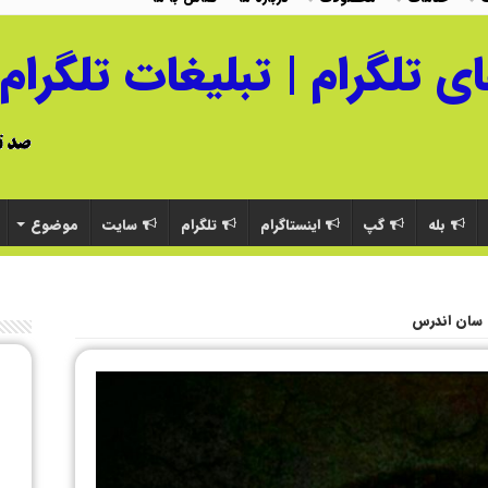
بله
گپ
اینستاگرام
تلگرام
سایت
موضوع
سان اندرس