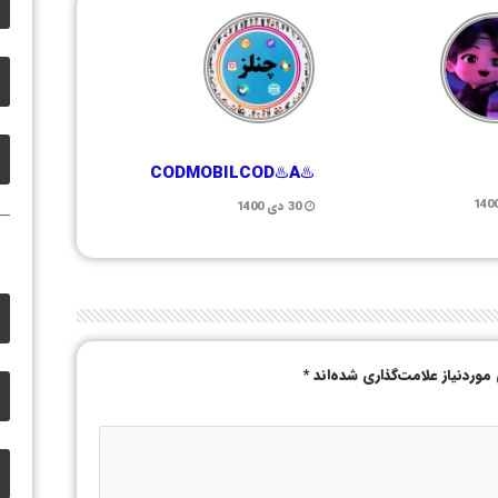
♨️CODMOBILCOD♨️A
30 دی 1400
وردنیاز علامت‌گذاری شده‌اند
*