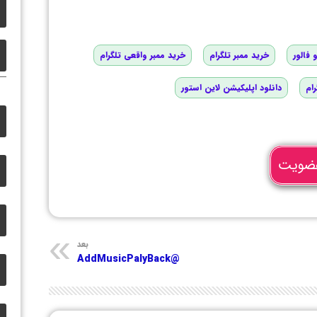
 فالور
خرید ممبر تلگرام
خرید ممبر واقعی تلگرام
رام
دانلود اپلیکیشن لاین استور
ضویت
بعد
@AddMusicPalyBack