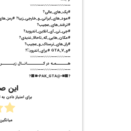
➖➖〰〰➖➖〰〰➖➖〰〰
#پک_های_عالی?
#مود_های_ایرانی_و_خارجی_زیبا? #رمز_های
#ترفند_های_عجیب?
#جی_تی_آی_انلاین_اندروید?
#مکان_هایی_که_تاحالا_ندیدی?
#راز_های_ترسناک_و_عجیب?
#و_GTA_V #برای_اندرویدᷦ?
➖➖〰〰➖➖〰〰➖➖〰〰
هــــــــمـه در کـــــــــــانــال زیـــــــ
➖➖〰〰➖➖〰〰➖➖〰〰
?⬛️◼️▪️@PAK_GTA▪️◼️⬛️?
این صف
برای امتیاز دادن به
میانگین 