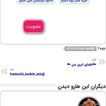
خرید ممبر گروه تلگرام
دانلود اپلیکیشن لاین استور
عضویت
Tags
GTAV GTASA GAMER
قبل
☁️فضای ابری من ☁️
بعد
@hamechi_kadeh_mix
دیگران این هارو دیدن