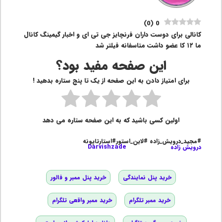
)
0
(
0
کانالی برای دوست داران فرنچایز جی تی ای و اخبار گیمینگ کانال
ما ۱۲ کا عضو داشت متاسفانه فیلتر شد
این صفحه مفید بود؟
برای امتیاز دادن به این صفحه از یک تا پنج ستاره بدهید !
اولین کسی باشید که به این صفحه ستاره می دهد
#مجید_درویش_زاده #لاین_استور#استارتاپونه
درویش زاده
Darvishzade
خرید پنل نمایندگی
خرید پنل ممبر و فالور
خرید ممبر تلگرام
خرید ممبر واقعی تلگرام