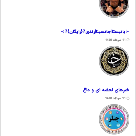
⊰باتیستا|جانسینا|رندی?{رایگان}?⊱
11 مرداد 1401
خبرهای لحضه ای و داغ
11 مرداد 1401