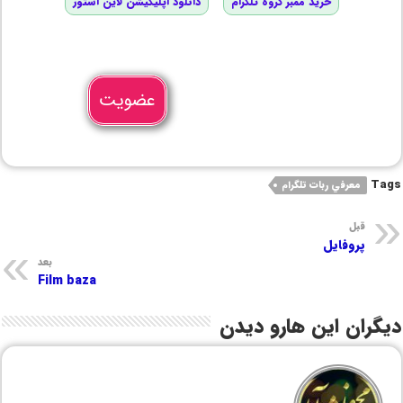
خرید ممبر گروه تلگرام
دانلود اپلیکیشن لاین استور
عضویت
Tags
معرفي ربات تلگرام
قبل
پروفایل
بعد
Film baza
دیگران این هارو دیدن