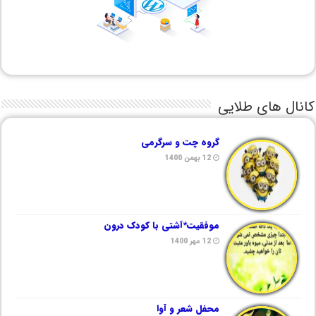
کانال های طلایی
گروه چت و سرگرمی
12 بهمن 1400
موفقیت*آشتی با کودک درون
12 مهر 1400
محفل شعر و آوا