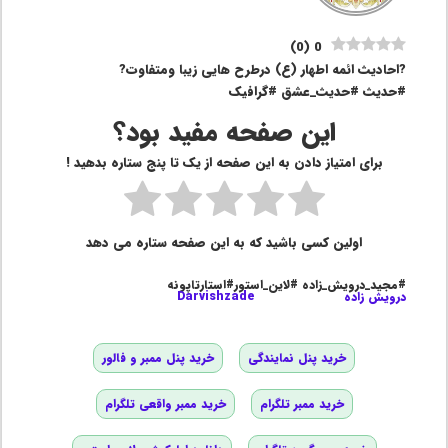
)
0
(
0
?احادیث ائمه اطهار (ع) درطرح هایی زیبا ومتفاوت?
#حدیث #حدیث_عشق #گرافیک
این صفحه مفید بود؟
برای امتیاز دادن به این صفحه از یک تا پنج ستاره بدهید !
اولین کسی باشید که به این صفحه ستاره می دهد
#مجید_درویش_زاده #لاین_استور#استارتاپونه
درویش زاده
Darvishzade
خرید پنل نمایندگی
خرید پنل ممبر و فالور
خرید ممبر تلگرام
خرید ممبر واقعی تلگرام