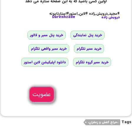
اولین کسی باشید که به این صفحه ستاره می دهد
#مجید_درویش_زاده #لاین_استور#استارتاپونه
درویش زاده
Darvishzade
خرید پنل نمایندگی
خرید پنل ممبر و فالور
خرید ممبر تلگرام
خرید ممبر واقعی تلگرام
خرید ممبر گروه تلگرام
دانلود اپلیکیشن لاین استور
عضویت
Tags
،حراج کفش و زعفران،