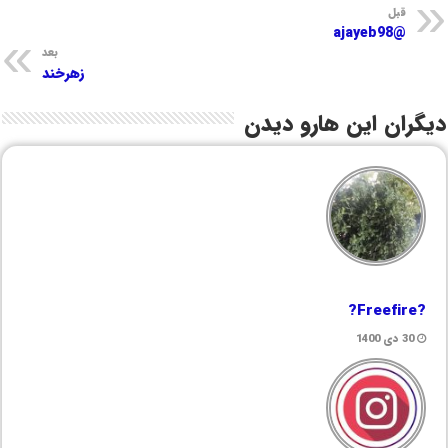
قبل
@ajayeb98
بعد
زهرخند
دیگران این هارو دیدن
?Freefire?
30 دی 1400