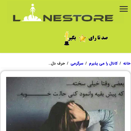
خانه
/
کانال را می پذیرم
/
سرگرمی
/
حرف دل..