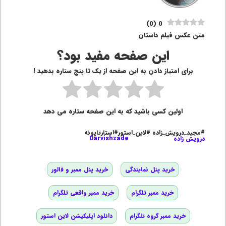
)
0
(
0
متن عکس فیلم داستان
این صفحه مفید بود؟
برای امتیاز دادن به این صفحه از یک تا پنج ستاره بدهید !
اولین کسی باشید که به این صفحه ستاره می دهد
#مجید_درویش_زاده #لاین_استور#استارتاپونه
درویش زاده
Darvishzade
خرید پنل نمایندگی
خرید پنل ممبر و فالور
خرید ممبر تلگرام
خرید ممبر واقعی تلگرام
خرید ممبر گروه تلگرام
دانلود اپلیکیشن لاین استور