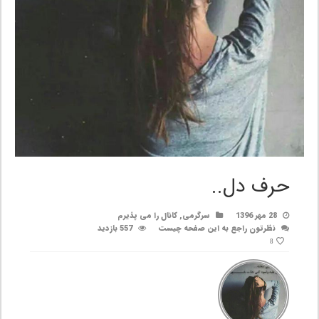
حرف دل..
28 مهر 1396
سرگرمی
,
کانال را می پذیرم
نظرتون راجع به این صفحه چیست
557 بازدید
8