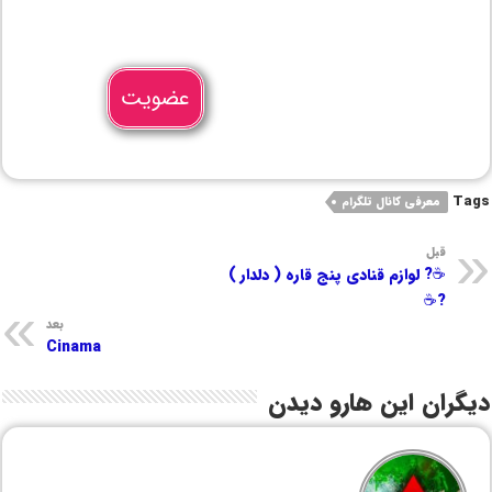
عضویت
Tags
معرفی کانال تلگرام
قبل
☕️? لوازم قنادی پنج قاره ( دلدار )
?☕️
بعد
Cinama
دیگران این هارو دیدن