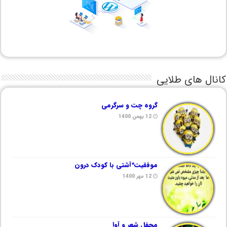
کانال های طلایی
گروه چت و سرگرمی
12 بهمن 1400
موفقیت*آشتی با کودک درون
12 مهر 1400
محفل شعر و آوا